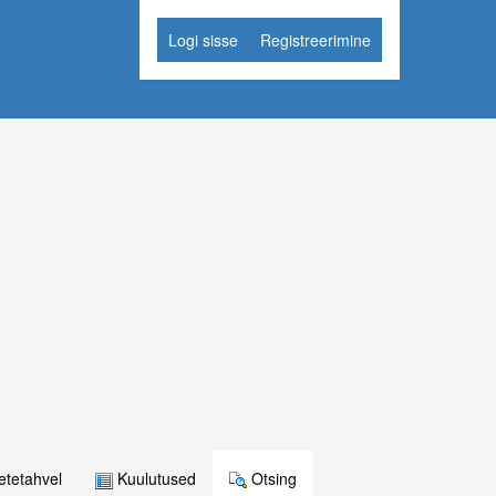
Logi sisse
Registreerimine
tetahvel
Kuulutused
Otsing