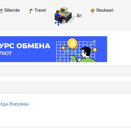
Sillamäe
Travel
Sisukaart
Äri
 Ида-Вирумаа