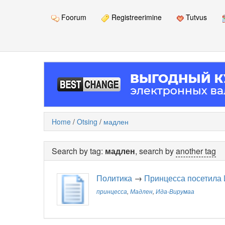
Foorum
Registreerimine
Tutvus
Home
/
Otsing
/
мадлен
Search by tag:
мадлен
, search by
another tag
Политика
→
Принцесса посетила
принцесса
,
Мадлен
,
Ида-Вирумаа