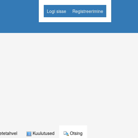
Logi sisse
Registreerimine
tetahvel
Kuulutused
Otsing