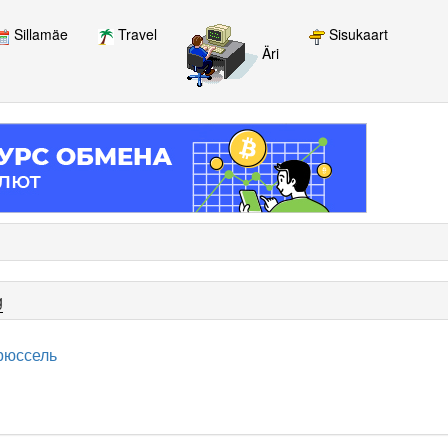
Sillamäe
Travel
Sisukaart
Äri
g
рюссель