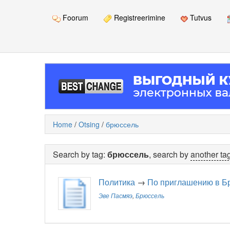
Foorum
Registreerimine
Tutvus
Home
/
Otsing
/
брюссель
Search by tag:
брюссель
, search by
another ta
Политика
→
По приглашению в Б
Эве Пасмяэ
,
Брюссель