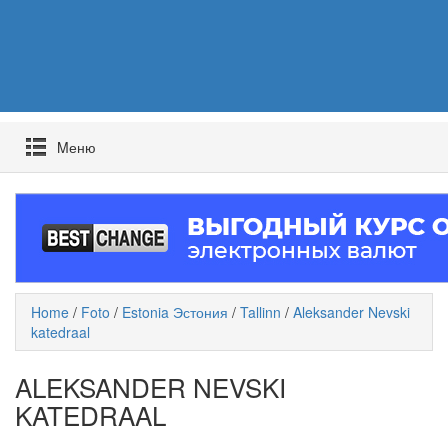
Mеню
Home
/
Foto
/
Estonia Эстония
/
Tallinn
/
Aleksander Nevski
katedraal
ALEKSANDER NEVSKI
KATEDRAAL