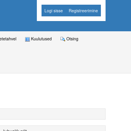
Logi sisse
Registreerimine
tetahvel
Kuulutused
Otsing