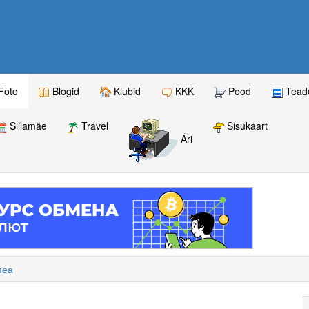
Foto
Blogid
Klubid
KKK
Pood
Teade
Sillamäe
Travel
Sisukaart
Äri
пеа