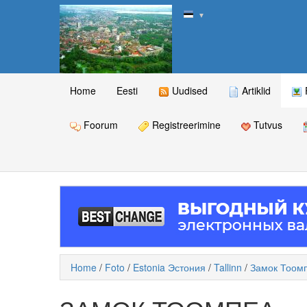
▼
Home
Eesti
Uudised
Artiklid
Foorum
Registreerimine
Tutvus
Home
/
Foto
/
Estonia Эстония
/
Tallinn
/
Замок Тоом