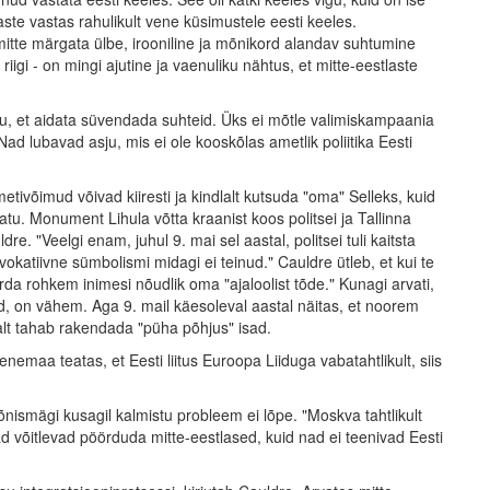
ste vastas rahulikult vene küsimustele eesti keeles.
mitte märgata ülbe, irooniline ja mõnikord alandav suhtumine
i riigi - on mingi ajutine ja vaenuliku nähtus, et mitte-eestlaste
alju, et aidata süvendada suhteid. Üks ei mõtle valimiskampaania
d lubavad asju, mis ei ole kooskõlas ametlik poliitika Eesti
metivõimud võivad kiiresti ja kindlalt kutsuda "oma" Selleks, kuid
tu. Monument Lihula võtta kraanist koos politsei ja Tallinna
e. "Veelgi enam, juhul 9. mai sel aastal, politsei tuli kaitsta
okatiivne sümbolismi midagi ei teinud." Cauldre ütleb, et kui te
a rohkem inimesi nõudlik oma "ajaloolist tõde." Kunagi arvati,
, on vähem. Aga 9. mail käesoleval aastal näitas, et noorem
lt tahab rakendada "püha põhjus" isad.
emaa teatas, et Eesti liitus Euroopa Liiduga vabatahtlikult, siis
ismägi kusagil kalmistu probleem ei lõpe. "Moskva tahtlikult
d võitlevad pöörduda mitte-eestlased, kuid nad ei teenivad Eesti