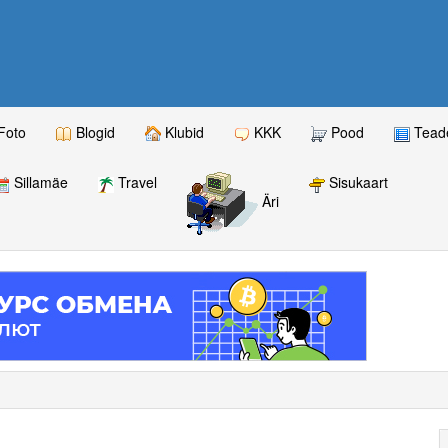
Foto
Blogid
Klubid
KKK
Pood
Teade
Sillamäe
Travel
Sisukaart
Äri