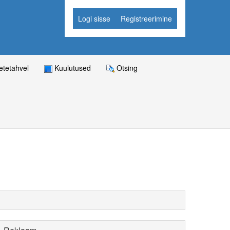
Logi sisse
Registreerimine
tetahvel
Kuulutused
Otsing