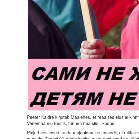
Peeter Kaldre kirjutab Maalehes, et reaalses elus ei kinnit
Venemaa elu Eestis, tunnen hea siin - kodus.
Paljud eestlased tunda majapidamise tasandil, et mitte-ee
suhelda. Tagasi 90-ndate keskel mitte-eestlased on püüdnu