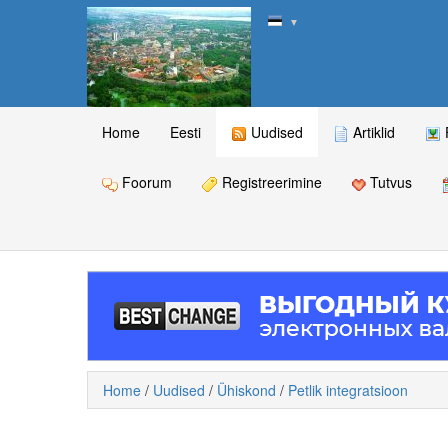
▼
Home
Eesti
Uudised
Artiklid
Foorum
Registreerimine
Tutvus
Home
/
Uudised
/
Ühiskond
/
Petlik integratsioon