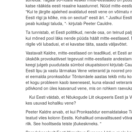
katse rääkida eesti reaalne kaastunnet. Nüüd mitte-eestla
"Kui te järgite ajalehed avaldatud eesti vene on võimatu 
Eesti riigi ja kõike, mis on seotud" eesti äri. " Justkui Eest
peab kuidagi taluda, "- kirjutab Peeter Cauldre.
Ta tunnistab, et Eesti poliitikud, nende osa, on teinud p
kui mõned pool läks nende püüda häält mitte-eestlased. Na
riigile või lubadusi, et ei kavatse täita, saada väljavõtet.
Vastavalt Kaldre, mitte-eestlased on teadlikud, et Eesti a
ükskõik provokatiivset tegevust mitte-eestlaste andestama
keegi julgeb puudutada sümbol okupatsiooni kirjutab Cauldr
Eesti lipu ja vastu lärmakas Vene veteranid ja noored prov
ei eemalda pronkssõdur Tõnismäele aastas tekib mitu kord
et kogu probleem kaob iseenesest, kuna elavad veteranid
põlvkond on üles kasvanud vene, mis on rohkem raevuka
Kui Eesti väidab, et Nõukogude Liit okupeeris Eesti ja Ven
kes usuvad kohaliku vene?
Peeter Kaldre arvab, et kui Pronkssõdur eemaldatakse Tõn
teatud viies kolonn Eestis. Kohalikud omavalitsused võiva
riik. See hoolitseda teiste jõukeskmeks. "