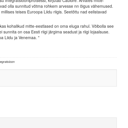
su integratsiooniprotsessi, kirjutab Cauldre. Arvates mitte-
õivad olla sunnitud võtma rohkem arvesse nn õigus vähemused.
llises teises Euroopa Liidu riigis. Seetõttu nad eelistavad
kas kohalikud mitte-eestlased on oma eluga rahul. Võibolla see
sunnita on osa Eesti riigi järgima seadust ja riigi lojaalsuse.
pa Liidu ja Venemaa. "
tegratsioon