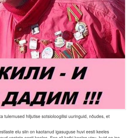
a tulemused hiljutise sotsioloogilisi uuringuid, nõudes, et
stlaste elu siin on kaotanud igasuguse huvi eesti keeles
d vastata eesti keeles. See oli katki keeles vigu, kuid on ise