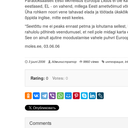
Paradoksaalselt Eesti liikmelisus Euroopa Liidus ei ole ka
eestlased, EL - on vahend, millega Eesti ametivõimud v
Üha rohkem noori vene tahavad elada ja töötada ükskõik mi
õppida inglise, mitte eesti keeles.
"Seetõttu me ei peaks ennast petma ja lohutama sellest, 
rahulolu põhineb veendumusel, et neil pole midagi karta ei 
See on ainult ajutine moodustamise vahele puhvri Euroo
moles.ee, 03.06.06
3 juuni 2006
Администратор
9860 views
интеграция
,
in
Rating:
0
Votes:
0
Comments