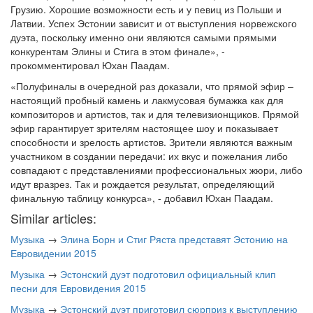
Грузию. Хорошие возможности есть и у певиц из Польши и
Латвии. Успех Эстонии зависит и от выступления норвежского
дуэта, поскольку именно они являются самыми прямыми
конкурентам Элины и Стига в этом финале», -
прокомментировал Юхан Паадам.
«Полуфиналы в очередной раз доказали, что прямой эфир –
настоящий пробный камень и лакмусовая бумажка как для
композиторов и артистов, так и для телевизионщиков. Прямой
эфир гарантирует зрителям настоящее шоу и показывает
способности и зрелость артистов. Зрители являются важным
участником в создании передачи: их вкус и пожелания либо
совпадают с представлениями профессиональных жюри, либо
идут вразрез. Так и рождается результат, определяющий
финальную таблицу конкурса», - добавил Юхан Паадам.
Similar articles:
Музыка
→
Элина Борн и Стиг Ряста представят Эстонию на
Евровидении 2015
Музыка
→
Эстонский дуэт подготовил официальный клип
песни для Евровидения 2015
Музыка
→
Эстонский дуэт приготовил сюрприз к выступлению