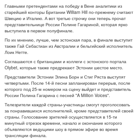
Главными претендентами на победу в Вене аналитики из
старейшей конторы Британии William Hill по-прежнему считают
Швецию и Италию. А вот третью строчку они теперь прочат
представительнице России Полине Гагариной, которая ярко
выступила в первом полуфинале.
По их мнению, лучше, чем эстонская пара, в финале выступит
также Гай Себастиан из Австралии и бельгийский исполнитель
Лоик Нетте.
Соглашаются с британцами и коллеги с эстонского портала
Olybet, которые также предрекают Эстонии шестое место.
Представители Эстонии Элина Борн и Стиг Ряста выступят
четвертыми. После 14-й песни запланирован перерыв, после
которого под 25-м номером на сцену выйдет и представитель
России Полина Гагарина с песней "A Million Voices".
Телезрители каждой страны-участницы смогут проголосовать
за понравившихся исполнителей, кроме представителей своей
страны. Голосование зрителей осуществляется в 15-ти
минутный отрезок времени, начало и окончание которого
объявляются ведущими шоу в прямом эфире во время
трансляции финала.