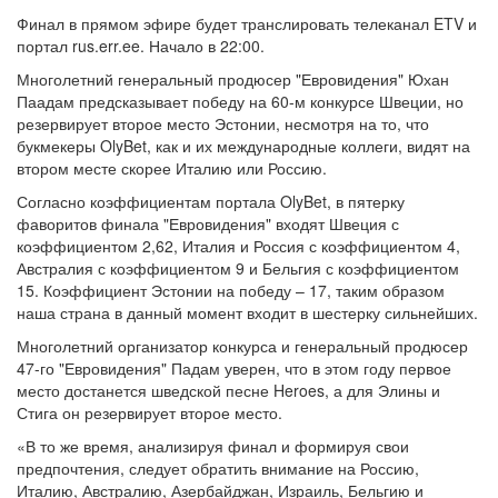
Финал в прямом эфире будет транслировать телеканал ETV и
портал rus.err.ee. Начало в 22:00.
Многолетний генеральный продюсер "Евровидения" Юхан
Паадам предсказывает победу на 60-м конкурсе Швеции, но
резервирует второе место Эстонии, несмотря на то, что
букмекеры OlyBet, как и их международные коллеги, видят на
втором месте скорее Италию или Россию.
Согласно коэффициентам портала OlyBet, в пятерку
фаворитов финала "Евровидения" входят Швеция с
коэффициентом 2,62, Италия и Россия с коэффициентом 4,
Австралия с коэффициентом 9 и Бельгия с коэффициентом
15. Коэффициент Эстонии на победу – 17, таким образом
наша страна в данный момент входит в шестерку сильнейших.
Многолетний организатор конкурса и генеральный продюсер
47-го "Евровидения" Падам уверен, что в этом году первое
место достанется шведской песне Heroes, а для Элины и
Стига он резервирует второе место.
«В то же время, анализируя финал и формируя свои
предпочтения, следует обратить внимание на Россию,
Италию, Австралию, Азербайджан, Израиль, Бельгию и