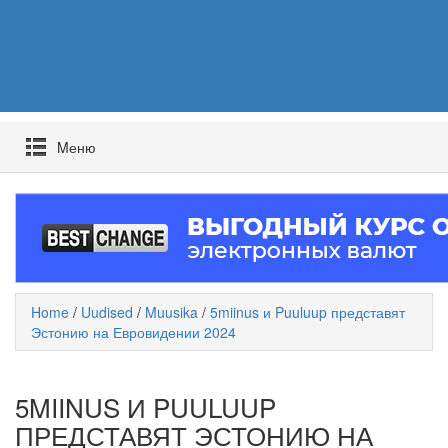
Mеню
Home
/
Uudised
/
Muusika
/
5miinus и Puuluup представят
Эстонию на Евровидении 2024
5MIINUS И PUULUUP
ПРЕДСТАВЯТ ЭСТОНИЮ НА