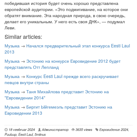
победившая история будет очень хорошо представлена
европейской аудитории. «Это подмигивание, на которое они
обратят внимание. Эта народная природа, в свою очередь,
делает его уникальным. У него есть своя ДНК», — подумал
Леви.
Similar articles:
Музыка
→
Начался предварительный этап конкурса Eesti Laul
2013
Музыка
→
Эстонию на конкурсе Евровидение 2012 будет
представлять Отт Лепланд
Музыка
→
Конкурс Eesti Laul прежде всего раскручивает
певцов внутри страны
Музыка
→
Таня Михайлова представит Эстонию на
"Евровидении 2014"
Музыка
→
Биргит Ыйгемеэль представит Эстонию на
Евровидении 2013
18 veebruar 2024
Администратор
3635 views
Евровидение 2024
,
Puuluup
,
Eesti Laul
,
5miinus