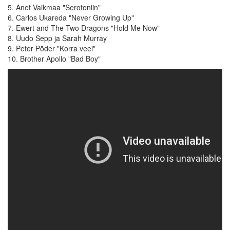
5. Anet Vaikmaa "Serotoniin"
6. Carlos Ukareda "Never Growing Up"
7. Ewert and The Two Dragons "Hold Me Now"
8. Uudo Sepp ja Sarah Murray
9. Peter Põder "Korra veel"
10. Brother Apollo "Bad Boy"