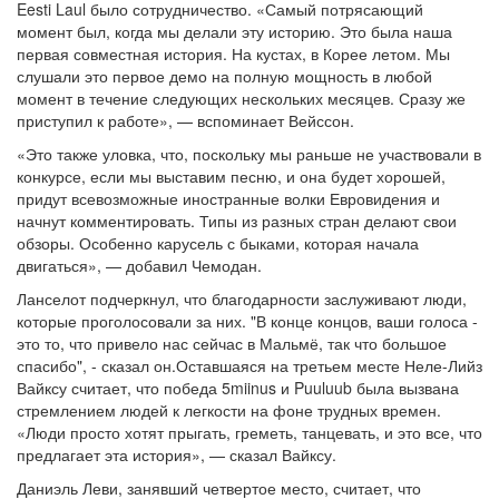
Eesti Laul было сотрудничество. «Самый потрясающий
момент был, когда мы делали эту историю. Это была наша
первая совместная история. На кустах, в Корее летом. Мы
слушали это первое демо на полную мощность в любой
момент в течение следующих нескольких месяцев. Сразу же
приступил к работе», — вспоминает Вейссон.
«Это также уловка, что, поскольку мы раньше не участвовали в
конкурсе, если мы выставим песню, и она будет хорошей,
придут всевозможные иностранные волки Евровидения и
начнут комментировать. Типы из разных стран делают свои
обзоры. Особенно карусель с быками, которая начала
двигаться», — добавил Чемодан.
Ланселот подчеркнул, что благодарности заслуживают люди,
которые проголосовали за них. "В конце концов, ваши голоса -
это то, что привело нас сейчас в Мальмё, так что большое
спасибо", - сказал он.Оставшаяся на третьем месте Неле-Лийз
Вайксу считает, что победа 5miinus и Puuluub была вызвана
стремлением людей к легкости на фоне трудных времен.
«Люди просто хотят прыгать, греметь, танцевать, и это все, что
предлагает эта история», — сказал Вайксу.
Даниэль Леви, занявший четвертое место, считает, что