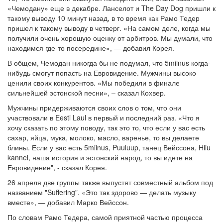
«Чемодану» еще в декабре. Ланселот и The Day Dog пришли к
такому выводу 10 минут назад, в то время как Рамо Тедер
пришел к такому выводу в четверг. «На самом деле, когда мы
получили очень хорошую оценку от арбитров. Мы думали, что
находимся где-то посередине», — добавил Корея.
В общем, Чемодан никогда бы не подумал, что 5miinus когда-
нибудь смогут попасть на Евровидение. Мужчины высоко
ценили своих конкурентов. «Мы победили в финале
сильнейшей эстонской песни», – сказал Кохвер.
Мужчины придерживаются своих слов о том, что они
участвовали в Eesti Laul в первый и последний раз. «Что я
хочу сказать по этому поводу, так это то, что если у вас есть
сахар, яйца, мука, молоко, масло, варенье, то вы делаете
блины. Если у вас есть 5miinus, Puuluup, танец Вейссона, Hiiu
kannel, наша история и эстонский народ, то вы идете на
Евровидение", - сказал Корея.
26 апреля две группы также выпустят совместный альбом под
названием "Suffering". «Это так здорово — делать музыку
вместе», — добавил Марко Вейссон.
По словам Рамо Тедера, самой приятной частью процесса