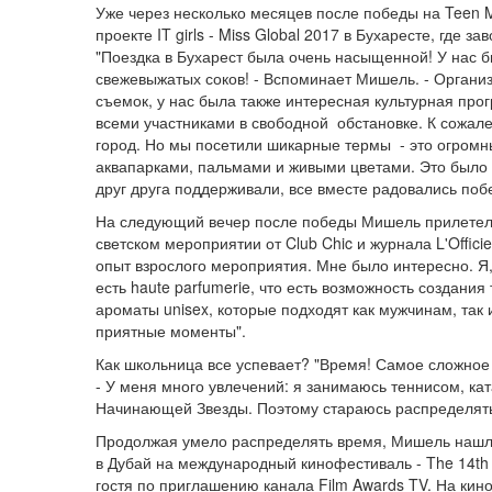
Уже через несколько месяцев после победы на Teen 
проекте IT girls - Miss Global 2017 в Бухаресте, где 
"Поездка в Бухарест была очень насыщенной! У нас б
свежевыжатых соков! - Вспоминает Мишель. - Органи
съемок, у нас была также интересная культурная про
всеми участниками в свободной обстановке. К сожал
город. Но мы посетили шикарные термы - это огромн
аквапарками, пальмами и живыми цветами. Это было 
друг друга поддерживали, все вместе радовались поб
На следующий вечер после победы Мишель прилетела
светском мероприятии от Club Chic и журнала L'Offi
опыт взрослого мероприятия. Мне было интересно. Я, 
есть haute parfumerie, что есть возможность создания 
ароматы unisex, которые подходят как мужчинам, так 
приятные моменты".
Как школьница все успевает? "Время! Самое сложное
- У меня много увлечений: я занимаюсь теннисом, кат
Начинающей Звезды. Поэтому стараюсь распределять 
Продолжая умело распределять время, Мишель нашла
в Дубай на международный кинофестиваль - The 14th Du
гостя по приглашению канала Film Awards TV. На ки