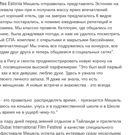
Miss Estonia Мишель отправилась представлять Эстонию на
завоевала гран-при и получила массу ярких впечатлений.
ыл хороший отель, где на завтрак предлагалось 6 видов
заторы постарались, и помимо ежедневных репетиций и
грамма. Мы классно провели Хеллоуин, где общались со
ению, была дождливая погода, и нам не удалось посмотреть
ый СПА- комплекс c открытыми и закрытыми бассейнами,
впечатляюще! Мы очень все подружились на конкурсе, все
едам друг друга и теперь общаемся в социальных сетях".
 в Ригу и смогла продемонстрировать новую корону на
ciel, посвященном высокой парфюмерии: "Это был мой первый
как и все девушки, люблю духи. Здесь я узнала что
твоего личного запаха. Я даже не знала, что есть
и женщинам. А новые встречи и знакомства - это всегда
 - это правильно распределять время, - признается Мишель.
аюсь на коньках, учусь и в художественной школе и в Школе
время не в ущерб чему-то."
 пару дней перед зимний отдыхом в Тайланде и прилетела
bai International Film Festival в качестве специального
нофестивале Мишель успела дать интервью сразу нескольким