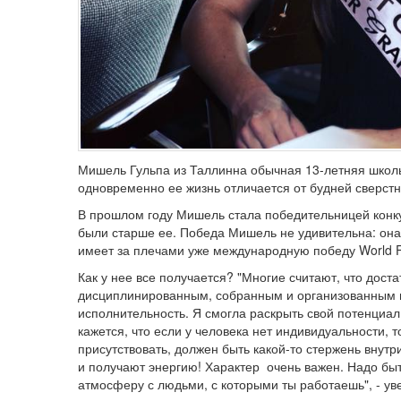
Мишель Гульпа из Таллинна обычная 13-летняя школьн
одновременно ее жизнь отличается от будней сверст
В прошлом году Мишель стала победительницей конкур
были старше ее. Победа Мишель не удивительна: она
имеет за плечами уже международную победу World F
Как у нее все получается? "Многие считают, что дост
дисциплинированным, собранным и организованным во
исполнительность. Я смогла раскрыть свой потенциал
кажется, что если у человека нет индивидуальности, 
присутствовать, должен быть какой-то стержень внутри
и получают энергию! Характер очень важен. Надо быт
атмосферу с людьми, с которыми ты работаешь", - у