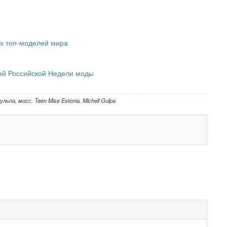
х топ-моделей мира
лей Российской Недели моды
ульпа
,
мисс
,
Teen Miss Estonia
,
Michell Gulpa