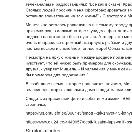
телеканалам и радиостанциям: "Все как в сказке! Кр
Столько людей просили меня сфотографироваться вме
оставило впечатление на всю жизнь!" - С восторгом 
Мишель не осталась равнодушна и к самому городу п
приземлялся, в иллюминаторе я увидела фантастическ
недавно на его месте была пустыня. А теперь это ме
очень понравился огромный аквариум с рыбами и др
чистым песком и спокойное теплое море! Обязательно
Несмотря на яркую жизнь и международное признание
чувствует, что ей нужно быть примером для окружаю
друзья, - уверяет Мишель. - И увлечения у меня сам
бы примером для подражания."
В свободное время, которое появляется нечасто, Мише
велосипеде, жарить шашлыки дома с родителями или с
Следить за красивыми фото и событиями жизни Teen 
страничке.
https://rus.ohtuleht.ee/860445/smotri-kak-zhivet-13-let
https://www.elu24.ee/4449057/eesti-ilusaim-laps-valiti-os
Similar articles: