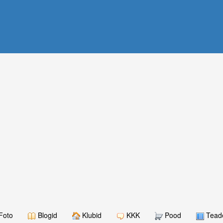
Foto
Blogid
Klubid
KKK
Pood
Teade