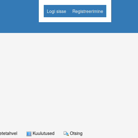
Logi sisse
Registreerimine
tetahvel
Kuulutused
Otsing