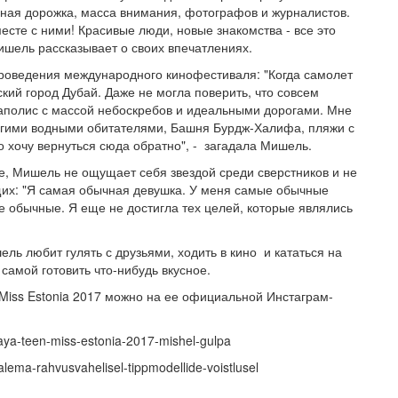
асная дорожка, масса внимания, фотографов и журналистов.
сте с ними! Красивые люди, новые знакомства - все это
Мишель рассказывает о своих впечатлениях.
роведения международного кинофестиваля: "Когда самолет
ий город Дубай. Даже не могла поверить, что совсем
гаполис с массой небоскребов и идеальными дорогами. Мне
угими водными обитателями, Башня Бурдж-Халифа, пляжи с
 хочу вернуться сюда обратно", - загадала Мишель.
, Мишель не ощущает себя звездой среди сверстников и не
щих: "Я самая обычная девушка. У меня самые обычные
ые обычные. Я еще не достигла тех целей, которые являлись
ль любит гулять с друзьями, ходить в кино и кататься на
амой готовить что-нибудь вкусное.
Miss Estonia 2017 можно на ее официальной Инстаграм-
nyaya-teen-miss-estonia-2017-mishel-gulpa
alema-rahvusvahelisel-tippmodellide-voistlusel