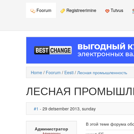
Foorum
Registreerimine
Tutvus
Home
/
Foorum
/
Eesti
/
Лесная промышленность
ЛЕСНАЯ ПРОМЫШЛ
#1
- 29 detsember 2013, sunday
В этой теме форума обс
Администратор
Administrator