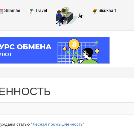
Sillamäe
Travel
Sisukaart
Äri
ЕННОСТЬ
уждаем статью "
Лесная промышленность
"