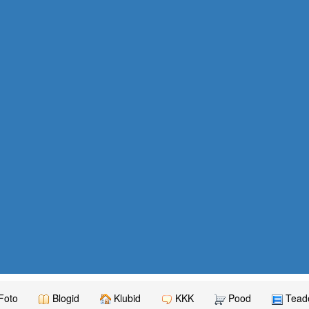
Foto
Blogid
Klubid
KKK
Pood
Teade