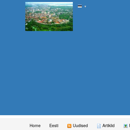
▼
Home
Eesti
Uudised
Artiklid