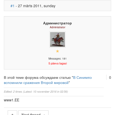
#1
- 27 märts 2011, sunday
Администратор
Administrator
Messages: 181
5 päeva tagasi
В этой теме форума обсуждаем статью "
В Синимяэ
0
вспомнили сражения Второй мировой
"
Edited: 2 times (Latest: 10 november 2016 in 02:56)
www1.EE
↑
Next thread →