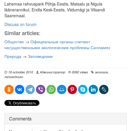
Lahemaa rahvuspark Põhja-Eestis, Matsalu ja Nigula
läänerannikul, Endla Kesk-Eestis, Viidumägi ja Vilsandi
Saaremaal.
Discuss on forum
Similar articles:
Общество
→
Официальные органы считают
несущественными экологические проблемы Силламяэ
Природа
→
Заповедники
19 octoober 2010
Администратор
9392 views
экология
,
заповедники
Comments