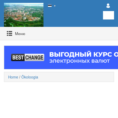
▼
Mеню
Home
/
Õkoloogia