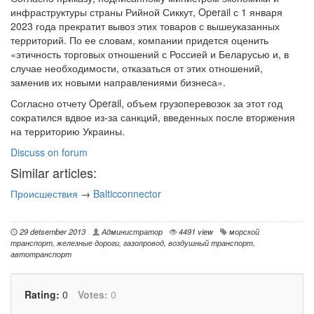
инфраструктуры страны Рийной Сиккут, Operail с 1 января
2023 года прекратит вывоз этих товаров с вышеуказанных
территорий. По ее словам, компании придется оценить
«этичность торговых отношений с Россией и Беларусью и, в
случае необходимости, отказаться от этих отношений,
заменив их новыми направлениями бизнеса».
Согласно отчету Operail, объем грузоперевозок за этот год
сократился вдвое из-за санкций, введенных после вторжения
на территорию Украины.
Discuss on forum
Similar articles:
Происшествия
→
Balticconnector
29 detsember 2013
Администратор
4491 view
морской
транспорт
,
железные дороги
,
газопровод
,
воздушный транспорт
,
автотранспорт
Rating:
0
Votes:
0