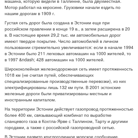
машина, которую видели в Таллинне, была двухместная.
Мотор работал на керосине. Грузовики начали ездить по
нашим дорогам в 1909 г.
Густая сеть дорог была создана в Эстонии еще при
российском правлении в конце 19 в., а затем расширена в 20
в. В настоящее время 29,2 тыс. км автомобильных дорог
имеют твердое покрытие. Число автомобилей в личном
пользовании стремительно увеличивается: если в начале 1994
в Эстонии было 211 легковых автомашин на 1000 жителей, то
в 1997 &ndash; 428 автомашин на 1000 жителей.
Ширококолейная железнодорожная сеть имеет протяженность
1018 км (не считая путей, обеспечивающих
специализированные производственные перевозки), из них
электрифицированы лишь 132 км пути. В 2001 эстонские
железные дороги были приватизированы местным и
иностранным капиталом.
На территории Эстонии действует газопровод протяженностью
более 400 км, связывающий комбинат по выработке
сланцевого газа в Кохтла-Ярве с Таллином, Тарту и другими
городами, а также с российской газопроводной сетью.
В Эстонии развито круглогодичное морское сообщение.