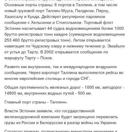
Основные порты страны: 6 портов в Таллине, в том числе
новый грузовой порт Таллин-Мууга, Палдиски, Пярну,
Хаапсалу и Кунда. Действует регулярное паромное
сообщение с Хельсинки и Стокгольмом. Торговый флот
Эстонии насчитывает 44 судна водоизмещением более 1000
брутто-регистровых тонн каждое (суммарное водоизмещение
253 460 брутто-регистровых тонн). Летом открывается
навигация по Чудскому озеру и нижнему течению р. Эмайыги
от устья до Тарту. В 2002 открывается сообщение по
маршруту Тарту – Псков.
Развито как внутреннее, так и международное воздушное
сообщение. Через аэропорт Таллина выполняются рейсы во
многие европейские столицы и города СНГ.
Общая протяженность железных дорог - 1000 км, автодорог -
14800 км, внутренних водных путей - 500 км.
Главный порт страны - Таллинн.
Власти Эстонии заявили, что государственной
железнодорожной компании будет запрещено перевозить
грузы из России и Белоруссии в разгар войны на Украине.
Согласно приказу, подписанному министром экономики и