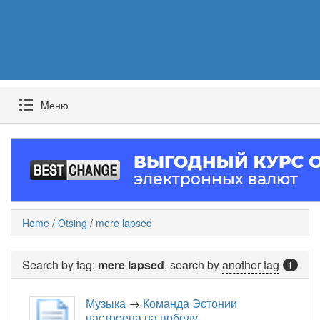
Mеню
Home
/
Otsing
/
mere lapsed
Search by tag:
mere lapsed
, search by
another tag
1
Музыка
→
Команда Эстонии
настроена на победу