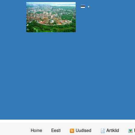
▼
Home
Eesti
Uudised
Artiklid