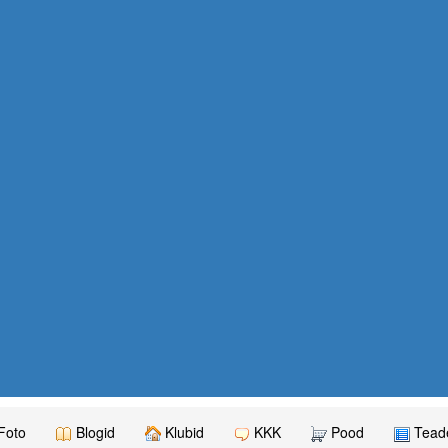
Foto
Blogid
Klubid
KKK
Pood
Teade