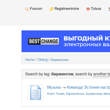
Foorum
Registreerimine
Tutvus
Home
/
Otsing
/
бирмингем
Search by tag:
бирмингем
, search by
another t
Музыка
→
Команда Эстонии настр
Койт Тооме
,
Евровидение
,
Бирмингем
,
Mere