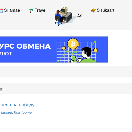
Sillamäe
Travel
Sisukaart
Äri
ag
оена на победу
 lapsed
,
Koit Toome