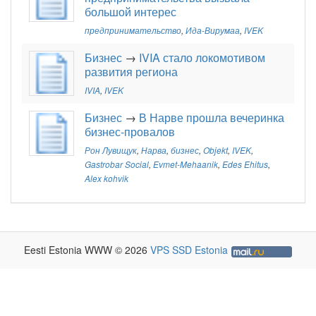
большой интерес
предпринимательство
,
Ида-Вирумаа
,
IVEK
Бизнес
→
IVIA стало локомотивом
развития региона
IVIA
,
IVEK
Бизнес
→
В Нарве прошла вечеринка
бизнес-провалов
Рон Лувищук
,
Нарва
,
бизнес
,
Objekt
,
IVEK
,
Gastrobar Social
,
Evmet-Mehaanik
,
Edes Ehitus
,
Alex kohvik
Eesti Estonia WWW © 2026
VPS SSD Estonia