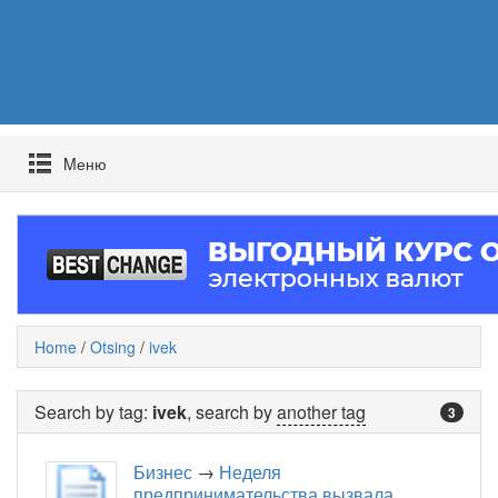
Mеню
Home
/
Otsing
/
ivek
Search by tag:
ivek
, search by
another tag
3
Бизнес
→
Неделя
предпринимательства вызвала