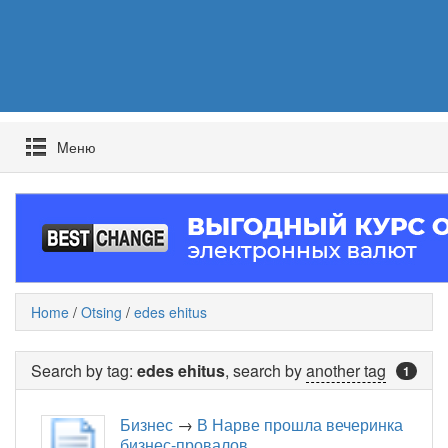
Mеню
Home
/
Otsing
/
edes ehitus
Search by tag:
edes ehitus
, search by
another tag
1
Бизнес
→
В Нарве прошла вечеринка
бизнес-провалов