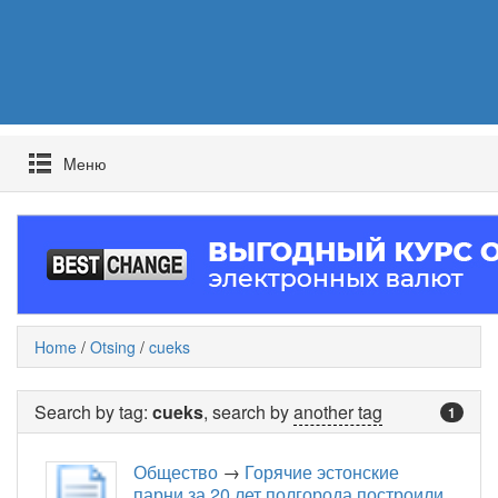
Mеню
Home
/
Otsing
/
cueks
Search by tag:
cueks
, search by
another tag
1
Общество
→
Горячие эстонские
парни за 20 лет полгорода построили