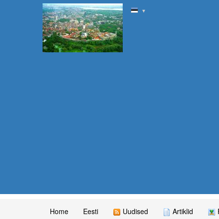
▼
Home
Eesti
Uudised
Artiklid