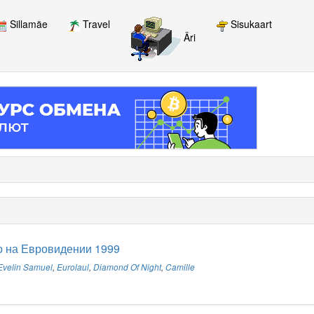
Sillamäe
Travel
Sisukaart
Äri
о на Евровидении 1999
Evelin Samuel
,
Eurolaul
,
Diamond Of Night
,
Camille