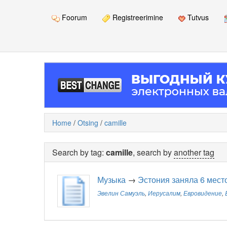
Foorum
Registreerimine
Tutvus
Home
/
Otsing
/
camille
Search by tag:
camille
, search by
another tag
Музыка
→
Эстония заняла 6 мест
Эвелин Самуэль
,
Иерусалим
,
Евровидение
,