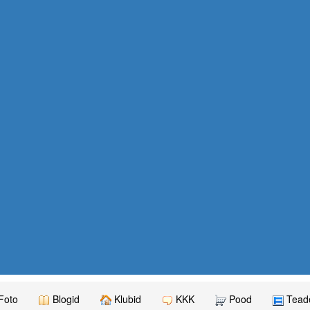
Foto
Blogid
Klubid
KKK
Pood
Teade