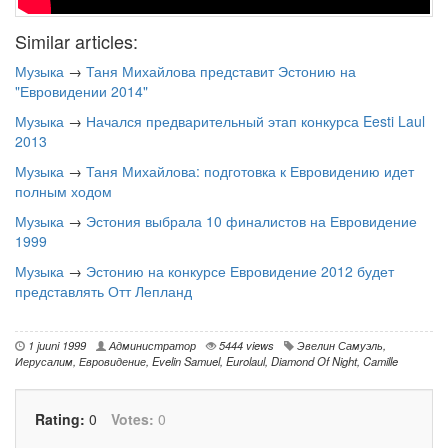
Similar articles:
Музыка
→
Таня Михайлова представит Эстонию на
"Евровидении 2014"
Музыка
→
Начался предварительный этап конкурса Eesti Laul
2013
Музыка
→
Таня Михайлова: подготовка к Евровидению идет
полным ходом
Музыка
→
Эстония выбрала 10 финалистов на Евровидение
1999
Музыка
→
Эстонию на конкурсе Евровидение 2012 будет
представлять Отт Лепланд
1 juuni 1999
Администратор
5444 views
Эвелин Самуэль
,
Иерусалим
,
Евровидение
,
Evelin Samuel
,
Eurolaul
,
Diamond Of Night
,
Camille
Rating:
0
Votes:
0