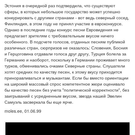
Эстония в очередной раз подтвердила, что существуют
сферы, в которых небольшое государство может успешно
конкурировать с другими странами - вот ведь северный сосед,
Финляндия, в этом году не принял участие в евроконкурсе.
Однако в последние годы конкурс песни Евровидения не
предлагает зрителям с требовательным вкусом ничего
особенного. В подсчете голосов, отданных песням публикой
различных стран, сюрпризов не оказалось: Словения, Босния
и Герцоговина отдавали голоса друг другу, Турция болела за
Германию и наоборот, поскольку в Германии проживает много
турков, обменивались очками Северные страны. Слушатели
хотят средних по качеству песен, к этому вкусу приходится
приноравливаться и музыкантам. Если бы вместо ориентации
на широкий массовый спрос компетентное жюри оценивало
бы качество песен без учета "политической корректности", без
заигрываний с усредненным вкусом, звезда нашей Эвелин
Самуэль засверкала бы еще ярче.
moles.ee, 01.06.99