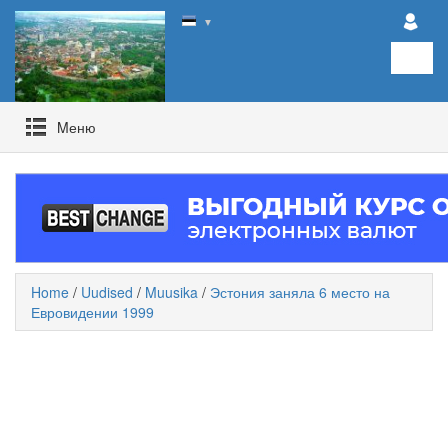
▼
Mеню
Home
/
Uudised
/
Muusika
/
Эстония заняла 6 место на
Евровидении 1999