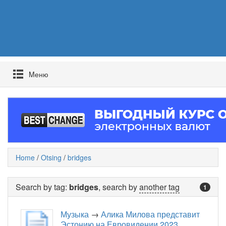
Mеню
Home
/
Otsing
/
bridges
Search by tag:
bridges
, search by
another tag
1
Музыка
→
Алика Милова представит
Эстонию на Евровидении 2023