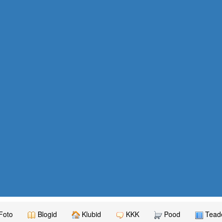
Foto
Blogid
Klubid
KKK
Pood
Teade