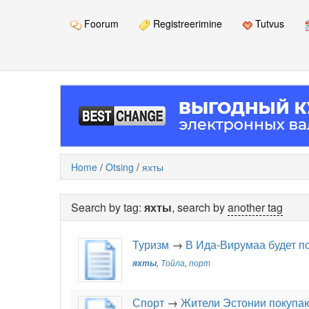
Foorum
Registreerimine
Tutvus
Home
/
Otsing
/
яхты
Search by tag:
яхты
, search by
another tag
Туризм
→
В Ида-Вирумаа будет по
яхты
,
Тойла
,
порт
Спорт
→
Жители Эстонии покупаю