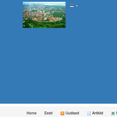
▼
Home
Eesti
Uudised
Artiklid