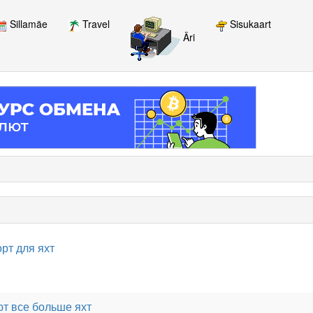
Sillamäe
Travel
Sisukaart
Äri
рт для яхт
т все больше яхт