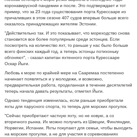
коронавирусной пандемии и после. Это подтверждает и тот
пример, что за 23 года существования порта Курессааре из
причаливших в этом сезоне 407 судов впервые больше всего
оказалось принадлежащих жителям Эстонии.
"Действительно так. И это показывает, что мореходство снова
становится все более популярным среди эстонцев. Если
посмотреть на количество яхт, то раньше у нас было больше
всего финских каждый год, а теперь эстонцы потихоньку
обгоняют", - сказал капитан яхтенного порта Курессааре
Оскар Йыги.
Любовь к морю по крайней мере на Сааремаа постепенно
начинает появляться и у молодежи, и возможно,
предварительная работа, проделанная в течение десятилетий
теперь начала давать результаты, отметил Йыги.
Однако тенденция изменилась, если раньше приобретали
яхты для парусного спорта, то теперь для морских прогулок.
"Сейчас приобретают частную яхту, но не новую, а со
вторичного рынка. Их можно получить из Швеции, Финляндии,
Норвегии, Испании. Яхты покупают для семьи, чтобы выходить
на морские прогулки, а не для участия в соревнованиях