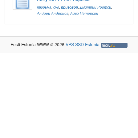
тюрьма
,
суд
,
приговор
,
Дмитрий Роотси
,
Андрей Андронов
,
Айво Петерсон
Eesti Estonia WWW © 2026
VPS SSD Estonia