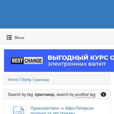
Mеню
Home
/
Otsing
/
приговор
Search by tag:
приговор
, search by
another tag
1
Происшествия
→
Айво Петерсон
получил 14 лет тюрьмы