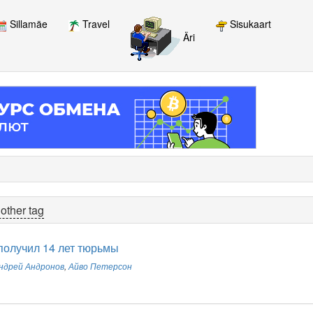
Sillamäe
Travel
Sisukaart
Äri
other tag
получил 14 лет тюрьмы
ндрей Андронов
,
Айво Петерсон