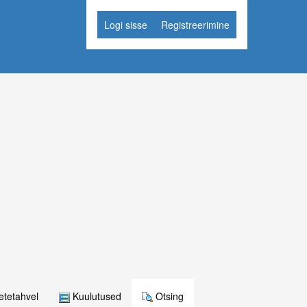
Logi sisse
Registreerimine
tetahvel
Kuulutused
Otsing