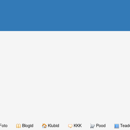
Foto
Blogid
Klubid
KKK
Pood
Teade