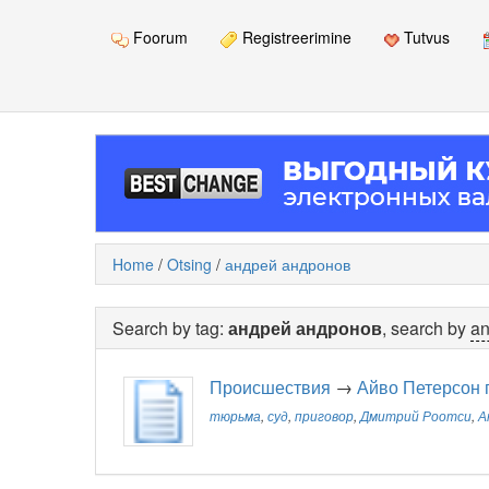
Foorum
Registreerimine
Tutvus
Home
/
Otsing
/
андрей андронов
Search by tag:
андрей андронов
, search by
an
Происшествия
→
Айво Петерсон 
тюрьма
,
суд
,
приговор
,
Дмитрий Роотси
,
А