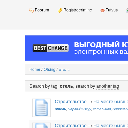
Foorum
Registreerimine
Tutvus
Home
/
Otsing
/
отель
Search by tag:
отель
, search by
another tag
Строительство
→
На месте бывше
отель
,
Нарва-Йыэсуу
,
котельная
,
Sundstan
Строительство
→
На месте бывше