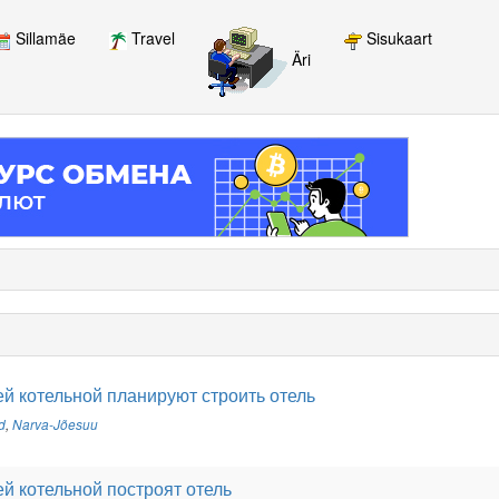
Sillamäe
Travel
Sisukaart
Äri
й котельной планируют строить отель
d
,
Narva-Jõesuu
й котельной построят отель