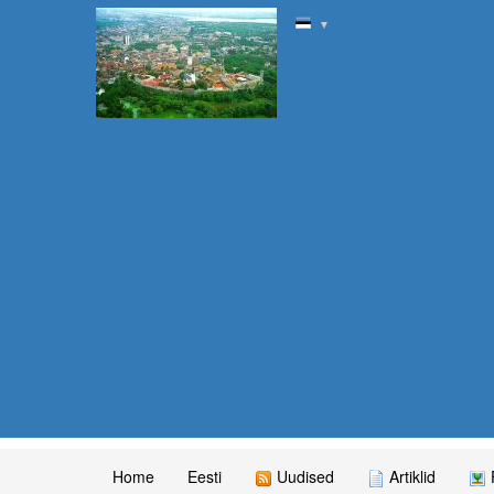
▼
Home
Eesti
Uudised
Artiklid