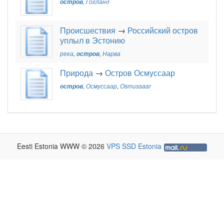
остров
,
Гогланд
Происшествия
→
Российский остров
уплыл в Эстонию
река
,
остров
,
Нарва
Природа
→
Остров Осмуссаар
остров
,
Осмуссаар
,
Osmussaar
Eesti Estonia WWW © 2026
VPS SSD Estonia