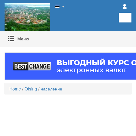
▼
Mеню
Home
/
Otsing
/
население