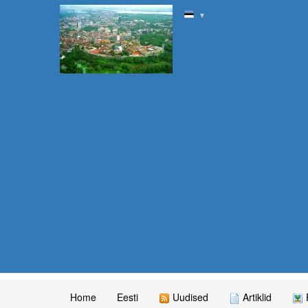
▼
Home
Eesti
Uudised
Artiklid