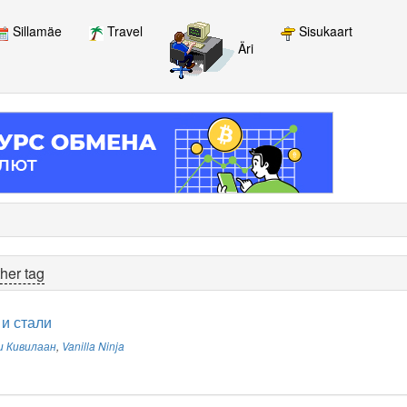
Sillamäe
Travel
Sisukaart
Äri
her tag
 и стали
и Кивилаан
,
Vanilla Ninja