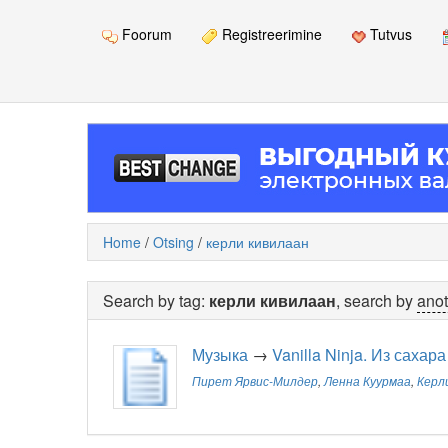
Foorum
Registreerimine
Tutvus
Home
/
Otsing
/
керли кивилаан
Search by tag:
керли кивилаан
, search by
anot
Музыка
→
Vanilla Ninja. Из сахара
Пирет Ярвис-Милдер
,
Ленна Куурмаа
,
Керл