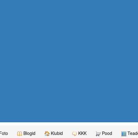
Foto
Blogid
Klubid
KKK
Pood
Teade