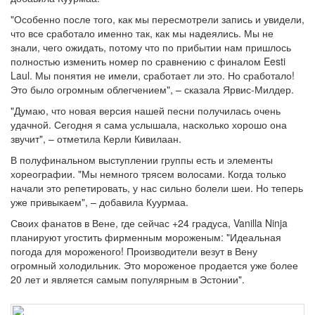
"Особенно после того, как мы пересмотрели запись и увидели,
что все сработало именно так, как мы надеялись. Мы не
знали, чего ожидать, потому что по прибытии нам пришлось
полностью изменить номер по сравнению с финалом Eesti
Laul. Мы понятия не имели, сработает ли это. Но сработало!
Это было огромным облегчением", – сказала Ярвис-Милдер.
"Думаю, что новая версия нашей песни получилась очень
удачной. Сегодня я сама услышала, насколько хорошо она
звучит", – отметила Керли Кивилаан.
В полуфинальном выступлении группы есть и элементы
хореографии. "Мы немного трясем волосами. Когда только
начали это репетировать, у нас сильно болели шеи. Но теперь
уже привыкаем", – добавила Куурмаа.
Своих фанатов в Вене, где сейчас +24 градуса, Vanilla Ninja
планируют угостить фирменным мороженым: "Идеальная
погода для мороженого! Производители везут в Вену
огромный холодильник. Это мороженое продается уже более
20 лет и является самым популярным в Эстонии".