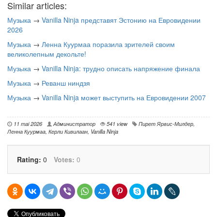
Similar articles:
Музыка
→
Vanilla Ninja представят Эстонию на Евровидении
2026
Музыка
→
Ленна Куурмаа поразила зрителей своим
великолепным декольте!
Музыка
→
Vanilla Ninja: трудно описать напряжение финала
Музыка
→
Реванш ниндзя
Музыка
→
Vanilla Ninja может выступить на Евровидении 2007
11 mai 2026
Администратор
541 view
Пирет Ярвис-Милдер
,
Ленна Куурмаа
,
Керли Кивилаан
,
Vanilla Ninja
Rating:
0
Votes:
0