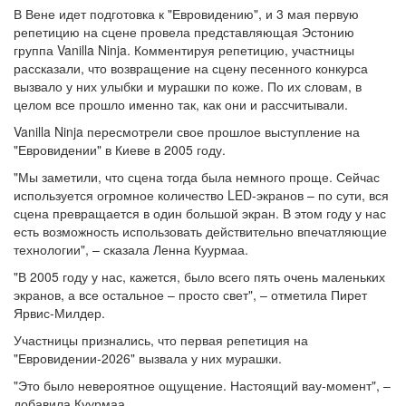
В Вене идет подготовка к "Евровидению", и 3 мая первую
репетицию на сцене провела представляющая Эстонию
группа Vanilla Ninja. Комментируя репетицию, участницы
рассказали, что возвращение на сцену песенного конкурса
вызвало у них улыбки и мурашки по коже. По их словам, в
целом все прошло именно так, как они и рассчитывали.
Vanilla Ninja пересмотрели свое прошлое выступление на
"Евровидении" в Киеве в 2005 году.
"Мы заметили, что сцена тогда была немного проще. Сейчас
используется огромное количество LED-экранов – по сути, вся
сцена превращается в один большой экран. В этом году у нас
есть возможность использовать действительно впечатляющие
технологии", – сказала Ленна Куурмаа.
"В 2005 году у нас, кажется, было всего пять очень маленьких
экранов, а все остальное – просто свет", – отметила Пирет
Ярвис-Милдер.
Участницы признались, что первая репетиция на
"Евровидении-2026" вызвала у них мурашки.
"Это было невероятное ощущение. Настоящий вау-момент", –
добавила Куурмаа.