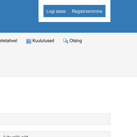
Logi sisse
Registreerimine
tetahvel
Kuulutused
Otsing