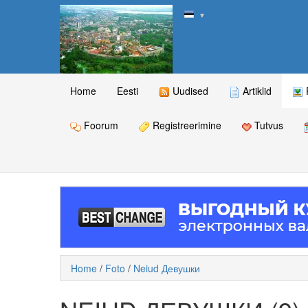
▼
Home
Eesti
Uudised
Artiklid
Foorum
Registreerimine
Tutvus
Home
/
Foto
/
Neiud Девушки