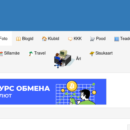
Foto
Blogid
Klubid
KKK
Pood
Teade
Sillamäe
Travel
Sisukaart
Äri