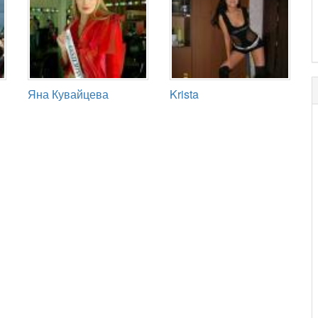
Яна Кувайцева
Krista