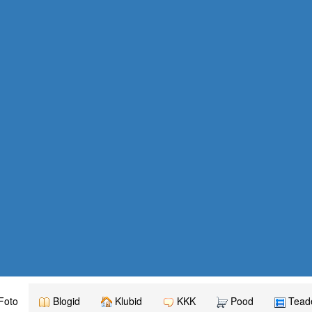
Foto
Blogid
Klubid
KKK
Pood
Teade