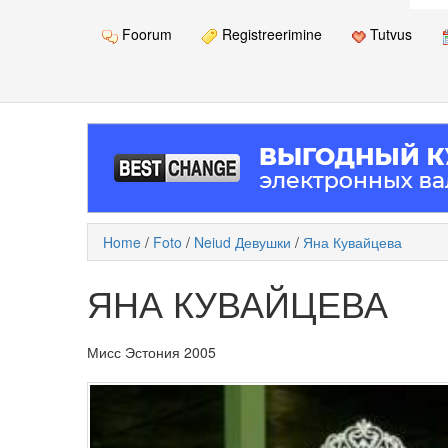
Foorum
Registreerimine
Tutvus
Home
/
Foto
/
Neiud Девушки
/
Яна Кувайцева
ЯНА КУВАЙЦЕВА
Мисс Эстония 2005