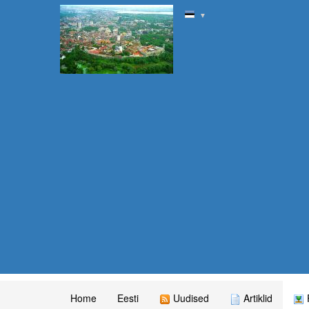
▼
Home
Eesti
Uudised
Artiklid