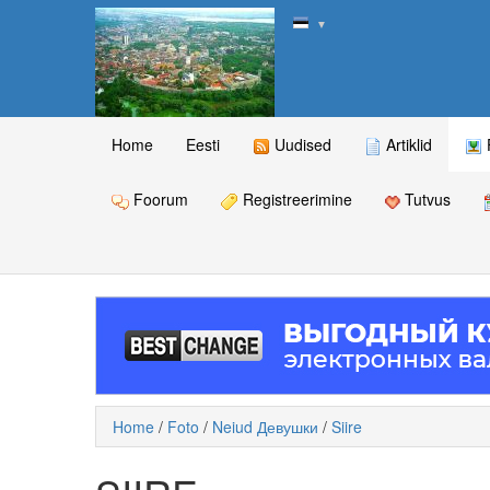
▼
Home
Eesti
Uudised
Artiklid
Foorum
Registreerimine
Tutvus
Home
/
Foto
/
Neiud Девушки
/
Siire