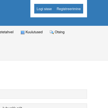
Logi sisse
Registreerimine
tetahvel
Kuulutused
Otsing