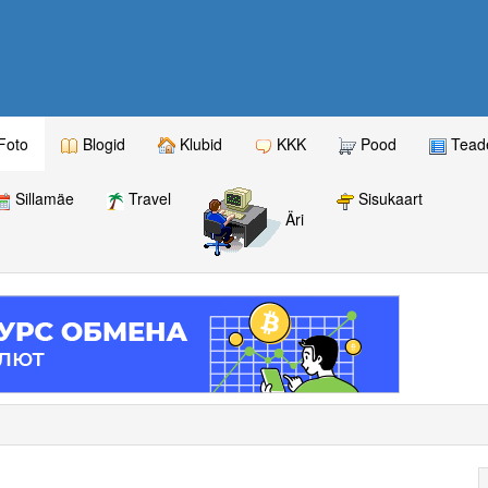
Foto
Blogid
Klubid
KKK
Pood
Teade
Sillamäe
Travel
Sisukaart
Äri