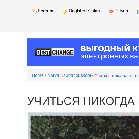
Foorum
Registreerimine
Tutvus
Home
/
Narva Kaubanduskool
/
Учиться никогда не п
УЧИТЬСЯ НИКОГДА