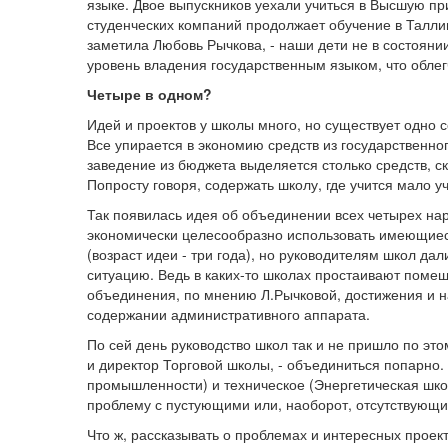
языке. Двое выпускников уехали учиться в Высшую пр
студенческих компаний продолжает обучение в Таллин
заметила Любовь Рычкова, - наши дети не в состоян
уровень владения государственным языком, что облег
Четыре в одном?
Идей и проектов у школы много, но существует одно 
Все упирается в экономию средств из государственно
заведение из бюджета выделяется столько средств, 
Попросту говоря, содержать школу, где учится мало у
Так появилась идея об объединении всех четырех нарв
экономически целесообразно использовать имеющиеся
(возраст идеи - три года), но руководителям школ д
ситуацию. Ведь в каких-то школах простаивают поме
объединения, по мнению Л.Рычковой, достижения и нар
содержании административного аппарата.
По сей день руководство школ так и не пришло по э
и директор Торговой школы, - объединиться попарно.
промышленности) и техническое (Энергетическая шко
проблему с пустующими или, наоборот, отсутствующ
Что ж, рассказывать о проблемах и интересных проек