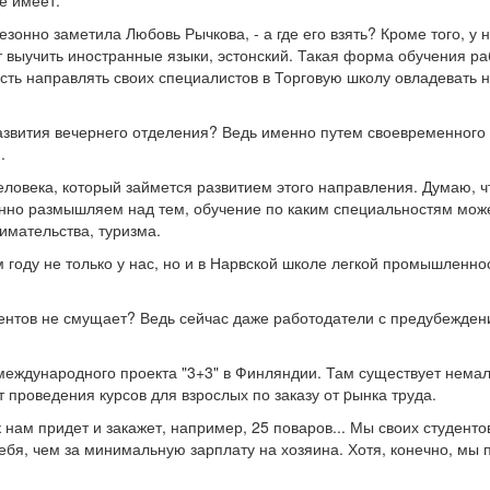
 резонно заметила Любовь Рычкова, - а где его взять? Кроме того, 
т выучить иностранные языки, эстонский. Такая форма обучения ра
ть направлять своих специалистов в Торговую школу овладевать 
развития вечернего отделения? Ведь именно путем своевременног
.
еловека, который займется развитием этого направления. Думаю, чт
нно размышляем над тем, обучение по каким специальностям мож
имательства, туризма.
 году не только у нас, но и в Нарвской школе легкой промышленно
дентов не смущает? Ведь сейчас даже работодатели с предубежде
 международного проекта "3+3" в Финляндии. Там существует нема
т проведения курсов для взрослых по заказу от pынка труда.
к нам придет и закажет, например, 25 поваров... Мы своих студент
 себя, чем за минимальную зарплату на хозяина. Хотя, конечно, м