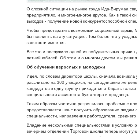
О сложной ситуации на рынке труда Ида-Вирумаа сви
предприятиях, и многое-многое другое. Как в такой с
выходов - получение новой конкурентоспособной спец
Чтобы предотвратить возможный социальный взрыв, М
бы повлиять на эту ситуацию. Тем более что у уездн
занятости имеется.
Все это и послужило одной из побудительных причин 
летний юбилей. Об этом и о многом другом мы решил
Об обучении взрослых и молодежи
Идея, по словам директора школы, сначала возникла
рассчитано на 300 учащихся, на сегодняшний же день
кандидатов в одну группу приходится отбирать тольк
специальности ассистента бухгалтера и продавца.
Таким образом частично разрешилась проблема с площ
предоставляется шанс получить образование людям с
специальности, направления работодателя, среднего 
Владение несколькими специальностями в условиях р
вечернем отделении Tорговой школы теперь могут учи
или продавцом, но соответствующей специальности н