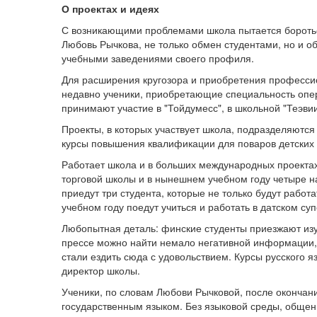
О проектах и идеях
С возникающими проблемами школа пытается бороться
Любовь Рычкова, не только обмен студентами, но и о
учебными заведениями своего профиля.
Для расширения кругозора и приобретения профессио
недавно ученики, приобретающие специальность опер
принимают участие в "Тойдумесс", в школьной "Теэвии
Проекты, в которых участвует школа, подразделяются
курсы повышения квалификации для поваров детских 
Работает школа и в больших международных проектах 
торговой школы и в нынешнем учебном году четыре на
приедут три студента, которые не только будут работ
учебном году поедут учиться и работать в датском су
Любопытная деталь: финские студенты приезжают изуч
прессе можно найти немало негативной информации, т
стали ездить сюда с удовольствием. Курсы русского 
директор школы.
Ученики, по словам Любови Рычковой, после окончан
государственным языком. Без языковой среды, общени