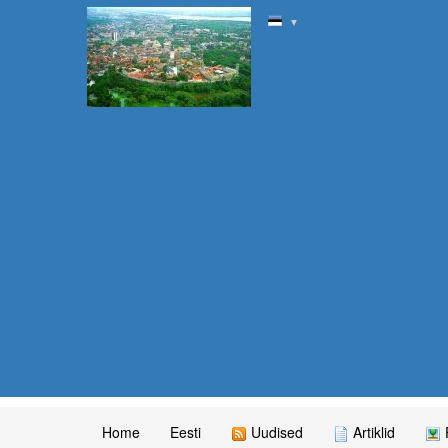
▼
Home
Eesti
Uudised
Artiklid