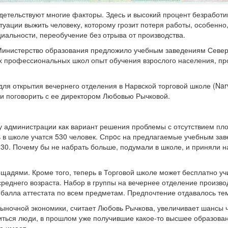
детельствуют многие факторы. Здесь и высокий процент безрабо
итуации выжить человеку, которому грозит потеря работы, особенн
иальности, переобучение без отрыва от производства.
инистерство образования предложило учебным заведениям Северо-
ых профессиональных школ опыт обучения взрослого населения, пр
для открытия вечернего отделения в Нарвской торговой школе (Nar
и поговорить с ее директором Любовью Рычковой.
 у администрации как вариант решения проблемы с отсутствием пл
 в школе учатся 530 человек. Спрoс на предлагаемые учебным зав
о 30. Почему бы не набрать больше, подумали в школе, и приняли
адями. Кроме того, теперь в Торговой школе может бесплатно учит
реднего возраста. Набор в группы на вечернее отделение произво
балла аттестата по всем предметам. Предпочтение отдавалось тем
ыночной экономики, считает Любовь Рычкова, увеличивает шансы ч
ться люди, в прошлом уже получившие какое-то высшее образовани
е имеет.