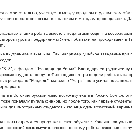
 самостоятельно, участвует в международном студенческом обмене
бучение педагогов новым технологиям и методам преподавaния. Дл
нальных знаний ребята вместе с педагогами ездят на всевозможны
аторов туров и предприниматeлей, побывали на проходившей в Та
т".
 на внутренние и внешние. Так, например, учебное заведение при
садов.
"3+3", с фондом "Леонардо да Винчи". Благодаря сотрудничеству 
рвских студента поедут в Финляндию на три недели работать на пр
ать в ресторане "Рондель", магазине "Астри", но и усиленно занима
пермаркете.
ать в Эстонию русский язык, поскольку ехать в Россию боятся, отм
оже поначалу пугала финнов, но после того, как первые студенты
языка для иностранных студентов - это еще один возможный вариан
ия школы стремятся продолжить свое обучение. Конечно, актуальн
я эстонский язык выучить сложно, поэтому ребята, закончив школу