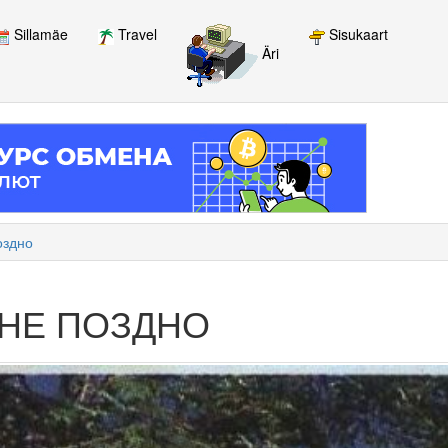
Sillamäe
Travel
Sisukaart
Äri
оздно
 НЕ ПОЗДНО