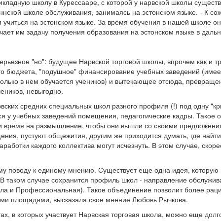
икладную школу в Курессааре, с которой у нарвской школы существ
нской школе обслуживания, занимаясь на эстонском языке. - К со
ии учиться на эстонском языке. За время обучения в нашей школе
чает им задачу получения образования на эстонском языке в даль
серьезное "но": будущее Нарвской торговой школы, впрочем как и т
го бюджета, "подушное" финансирование учебных заведений (имеет
сколько в нем обучается учеников) и вытекающее отсюда, превращ
чеников, невыгодно.
ских средних специальных школ разного профиля (!) под одну "кры
 у учебных заведений помещения, педагогические кадры. Такое о
али время на размышление, чтобы они вышли со своими предложени
щения, пустуют общежития, другим же приходится думать, где най
аботки каждого коллектива могут исчезнуть. В этом случае, скорее
тому поводу к единому мнению. Существует еще одна идея, котору
 В таком случае сохранится профиль школ - направление обслужив
ла и Профессиональная). Такое объединение позволит более раци
ими площадями, высказала свое мнение Любовь Рычкова.
тах, в которых участвует Нарвская торговая школа, можно еще дол