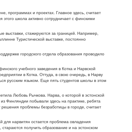
, программах и проектах. Главное здесь, считает
я этого школа активно сотрудничает с финскими
е выставки, стажируются за границей. Например,
ллинне Туристической выставке, постоянно
 поддержке городского отдела образования проводило
финского учебного заведения в Котка и Нарвской
едприятии в Котка. Оттуда, в свою очередь, в Нарву
ться русским языком. Еще пять студентов школы в этом
етила Любовь Рычкова. Нарва, о которой в эстонской
 из Финляндии побывали здесь на практике, ребята
т решения проблемы безработицы в городе, считает
ой для нарвитян остается проблема овладения
, стараются получить образование и на эстонском