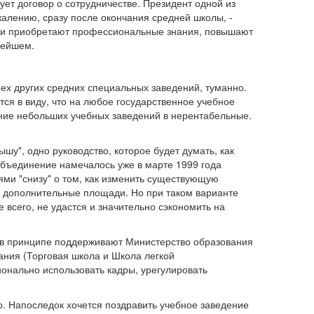
ует договор о сотрудничестве. Президент одной из
жалению, сразу после окончания средней школы, -
 они приобретают профессиональные знания, повышают
нейшем.
рех других средних специальных заведений, туманно.
ся в виду, что на любое государственное учебное
ение небольших учебных заведений в нерентабельные.
шу", одно руководство, которое будет думать, как
бъединение намечалось уже в марте 1999 года
ями "снизу" о том, как изменить существующую
ти дополнительные площади. Но при таком варианте
 всего, не удастся и значительно сэкономить на
ю в принципе поддерживают Министерство образования
ания (Торговая школа и Школа легкой
онально использовать кадры, урегулировать
го. Напоследок хочется поздравить учебное заведение