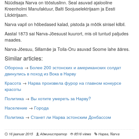
Nüüdisaja Narva on tööstuslinn. Seal asuvad ajalooline
Kreenholmi Manufaktuur, Balti Soojuselektrijaam ja Eesti
Lilcktrijaam.
Narva vapil on hõbedased kalad, pistoda ja mõõk sinisel kilbil.
Aastal 1873 sai Narva-Jõesuust kuurort, mis oli tuntud paljudes
maades.
Narva-Jõesuu, Sillamäe ja Toila-Oru asuvad Soome lahe ääres.
Similar articles:
Оборона
→
Более 200 эстонских и американских солдат
двинулись в поход из Вока в Нарву
Красота
→
Нарва произвела фурор на главном конкурсе
красоты
Политика
→
Вы хотите умереть за Нарву?
Население
→
Города
Политика
→
Станет ли Нарва эстонским Донбассом
16 jaanuar 2015
Администратор
8516 views
Нарва
,
Narva