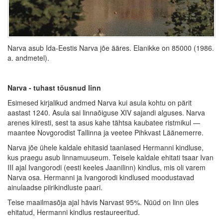
Narva asub Ida-Eestis Narva jõe ääres. Elanikke on 85000 (1986.
a. andmetel).
Narva - tuhast tõusnud linn
Esimesed kirjalikud andmed Narva kui asula kohtu on pärit
aastast 1240. Asula sai linnaõiguse XIV sajandi alguses. Narva
arenes kiiresti, sest ta asus kahe tähtsa kaubatee ristmikul —
maantee Novgorodist Tallinna ja veetee Pihkvast Läänemerre.
Narva jõe ühele kaldale ehitasid taanlased Hermanni kindluse,
kus praegu asub linnamuuseum. Teisele kaldale ehitati tsaar Ivan
III ajal Ivangorodi (eesti keeles Jaanilinn) kindlus, mis oli varem
Narva osa. Hermanni ja Ivangorodi kindlused moodustavad
ainulaadse piirikindluste paari.
Teise maailmasõja ajal hävis Narvast 95%. Nüüd on linn üles
ehitatud, Hermanni kindlus restaureeritud.