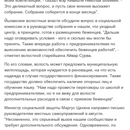
моей компетенции, - сказал мэр Кивиыли Николай Воейкин. -
Это деликатный вопрос, и пусть свое мнение выскажет
собрание. Собрание соберется в конце месяца".
Йыхвиские волостные власти обсудили вопрос в социальной
комиссии и в руководстве собрания и нашли, что уездный
центр, в принципе, готов к размещению беженцев. "Дальше
надо оговаривать условия - кого и сколько мы могли бы
принять. Также впереди работа с предпринимателями по
выяснению возможностей обеспечить беженцев работой", -
отметил волостной старейшина Айвар Сурва.
По его словам, волость может предложить муниципальную
жилплощадь, которая нуждается в реновации, на что есть
надежда в случае государственного финансирования. Также
государство должно обеспечить наличие опорных лиц и
обучение языку. "Нам надо провести переговоры со школой и
предпринимателями, но я не вижу для волости
дополнительных расходов в связи с приемом беженцев".
Министр социальной защиты Маргус Цахкна направил письмо
руководителям местных самоуправлений в августе.
"Несомненно, это серьезный вызов нашим сообществам и
требует дополнительного обсуждения. Одновременно, по