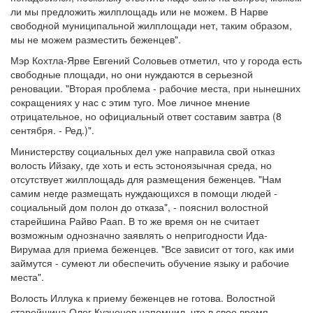
ли мы предложить жилплощадь или не можем. В Нарве
свободной муниципальной жилплощади нет, таким образом,
мы не можем разместить беженцев".
Мэр Кохтла-Ярве Евгений Соловьев отметил, что у города есть
свободные площади, но они нуждаются в серьезной
реновации. "Вторая проблема - рабочие места, при нынешних
сокращениях у нас с этим туго. Мое личное мнение
отрицательное, но официальный ответ составим завтра (8
сентября. - Ред.)".
Министерству социальных дел уже направила свой отказ
волость Ийзаку, где хоть и есть эстоноязычная среда, но
отсутствует жилплощадь для размещения беженцев. "Нам
самим негде размещать нуждающихся в помощи людей -
социальный дом полон до отказа", - пояснил волостной
старейшина Райво Раап. В то же время он не считает
возможным однозначно заявлять о непригодности Ида-
Вирумаа для приема беженцев. "Все зависит от того, как ими
займутся - сумеют ли обеспечить обучение языку и рабочие
места".
Волость Иллука к приему беженцев не готова. Волостной
старейшина Олег Кузнецов напомнил, что в свое время