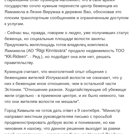
государство сочло нужным перенести центр беженцев из
Яамакюла в Ляэне-Вирумаа в деревню Вао, обосновав это
плохим транспортным сообщением и ограниченным доступом
к услугам.
- Сейчас мы, правда, говорим о людях, уже получивших статус
беженца, но социальные площади волости заняты.
Предложить жилплощадь готов владелец комплекса
Яамакюла (АО "Riigi Kinnisvara" продало недвижимость ТОО
"KK-Rideen". - Ред.), но подойдет она или нет, решать
правительству.
Кузнецов считает, что многолетний опыт общения с
беженцами жителей Иллукаской волости не означает, что у
них к беженцам иное отношение, чем в остальной части
Эстонии. "Отношение разное. Ходатайствующие об убежище
жили отдельно - в приемном центре, и их было немного, так
что они жителям волости не мешали".
Город Кивиыли не готов дать ответ к 9 сентября. "Министр
направил местным руководителям письмо с просьбой
продемонстрировать добрую волю и понимание, но как
чиновник я нахожу, что данное решение выходит за рамки