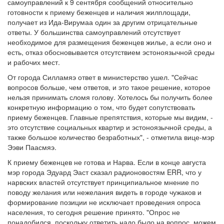
самоуправлений к 9 сентября сообщений относительно
готовности к приему беженцев и наличия жилплощади,
получает из Ида-Вирумаа один за другим отрицательные
ответы. У большинства самоуправлений отсутствует
необходимое для размещения беженцев жилье, а если оно и
есть, отказ обосновывается отсутствием эстоноязычной среды
и рабочих мест.
От города Силламяэ ответ в министерство ушел. "Сейчас
вопросов больше, чем ответов, и это такое решение, которое
нельзя принимать сломя голову. Хотелось бы получить более
конкретную информацию о том, что будет сопутствовать
приему беженцев. Главные препятствия, которые мы видим, -
это отсутствие социальных квартир и эстоноязычной среды, а
также большое количество безработных", - отметила вице-мэр
Ээви Паасмяэ.
К приему беженцев не готова и Нарва. Если в конце августа
мэр города Эдуард Эаст сказал радионовостям ERR, что у
нарвских властей отсутствует принципиальное мнение по
поводу желания или нежелания видеть в городе чужаков и
формирование позиции не исключает проведения опроса
населения, то сегодня решение принято. "Опрос не
понадобился, поскольку ответить надо было на вопрос, можем