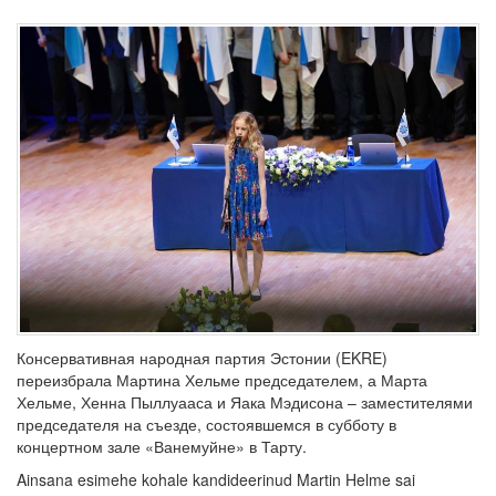
Консервативная народная партия Эстонии (EKRE)
переизбрала Мартина Хельме председателем, а Марта
Хельме, Хенна Пыллуааса и Яака Мэдисона – заместителями
председателя на съезде, состоявшемся в субботу в
концертном зале «Ванемуйне» в Тарту.
Ainsana esimehe kohale kandideerinud Martin Helme sai