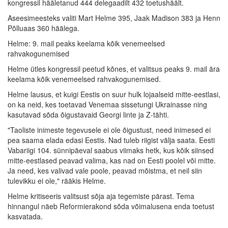
kongressil hääletanud 444 delegaadilt 432 toetushäält.
Aseesimeesteks valiti Mart Helme 395, Jaak Madison 383 ja Henn
Põlluaas 360 häälega.
Helme: 9. mail peaks keelama kõik venemeelsed
rahvakogunemised
Helme ütles kongressil peetud kõnes, et valitsus peaks 9. mail ära
keelama kõik venemeelsed rahvakogunemised.
Helme lausus, et kuigi Eestis on suur hulk lojaalseid mitte-eestlasi,
on ka neid, kes toetavad Venemaa sissetungi Ukrainasse ning
kasutavad sõda õigustavaid Georgi linte ja Z-tähti.
"Taoliste inimeste tegevusele ei ole õigustust, need inimesed ei
pea saama elada edasi Eestis. Nad tuleb riigist välja saata. Eesti
Vabariigi 104. sünnipäeval saabus viimaks hetk, kus kõik siinsed
mitte-eestlased peavad valima, kas nad on Eesti poolel või mitte.
Ja need, kes valivad vale poole, peavad mõistma, et neil siin
tulevikku ei ole," rääkis Helme.
Helme kritiseeris valitsust sõja aja tegemiste pärast. Tema
hinnangul näeb Reformierakond sõda võimalusena enda toetust
kasvatada.