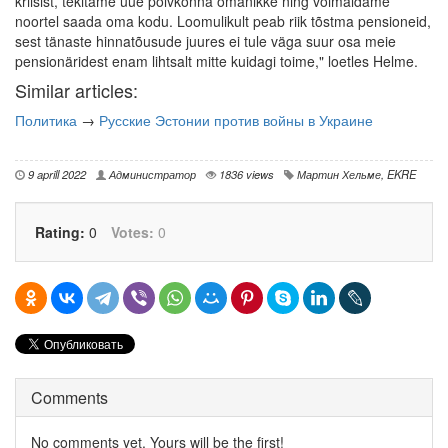
kriisist, tekitame uue põlvkonna omanikke ning võimaldame
noortel saada oma kodu. Loomulikult peab riik tõstma pensioneid,
sest tänaste hinnatõusude juures ei tule väga suur osa meie
pensionäridest enam lihtsalt mitte kuidagi toime," loetles Helme.
Similar articles:
Политика
→
Русские Эстонии против войны в Украине
9 aprill 2022
Администратор
1836 views
Мартин Хельме
,
EKRE
Rating:
0
Votes:
0
Comments
No comments yet. Yours will be the first!