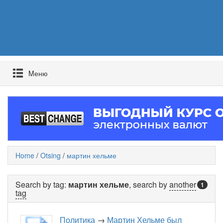
Mеню
Home
/
Otsing
/
мартин хельме
Search by tag:
мартин хельме
, search by
another
1
tag
Политика
→
Мартин Хельме был