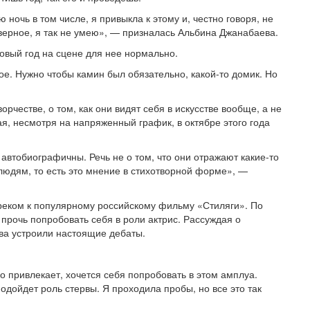
 ночь в том числе, я привыкла к этому и, честно говоря, не
аверное, я так не умею», — призналась Альбина Джанабаева.
вый год на сцене для нее нормально.
ное. Нужно чтобы камин был обязательно, какой-то домик. Но
честве, о том, как они видят себя в искусстве вообще, а не
ая, несмотря на напряженный график, в октябре этого года
.
 автобиографичны. Речь не о том, что они отражают какие-то
 людям, то есть это мнение в стихотворной форме», —
реком к популярному российскому фильму «Стиляги». По
 прочь попробовать себя в роли актрис. Рассуждая о
ива устроили настоящие дебаты.
 привлекает, хочется себя попробовать в этом амплуа.
одойдет роль стервы. Я проходила пробы, но все это так