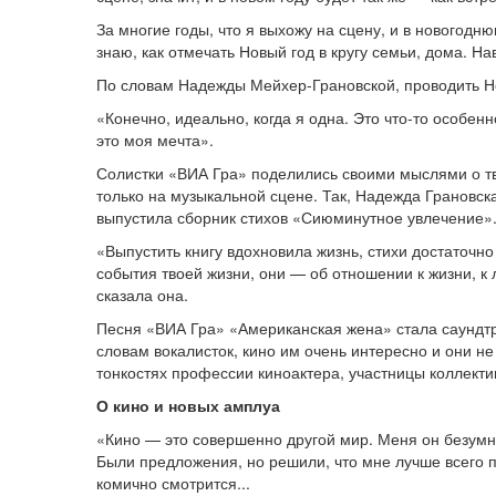
За многие годы, что я выхожу на сцену, и в новогоднюю
знаю, как отмечать Новый год в кругу семьи, дома. Н
По словам Надежды Мейхер-Грановской, проводить Но
«Конечно, идеально, когда я одна. Это что-то особен
это моя мечта».
Солистки «ВИА Гра» поделились своими мыслями о твор
только на музыкальной сцене. Так, Надежда Грановск
выпустила сборник стихов «Сиюминутное увлечение»
«Выпустить книгу вдохновила жизнь, стихи достаточно
события твоей жизни, они — об отношении к жизни, к
сказала она.
Песня «ВИА Гра» «Американская жена» стала саундт
словам вокалисток, кино им очень интересно и они не
тонкостях профессии киноактера, участницы коллект
О кино и новых амплуа
«Кино — это совершенно другой мир. Меня он безумно
Были предложения, но решили, что мне лучше всего п
комично смотрится...