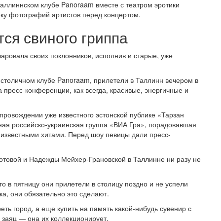
таллиннском клубе Panoraam вместе с театром эротики
у фотографий артистов перед концертом.
тся свиного гриппа
чаровала своих поклонников, исполнив и старые, уже
 столичном клубе Panoraam, прилетели в Таллинн вечером в
 пресс-конференции, как всегда, красивые, энергичные и
опровождении уже известного эстонской публике «Тарзан
ая российско-украинская группа «ВИА Гра», порадовавшая
 известными хитами. Перед шоу певицы дали пресс-
­то­вой и Надежды Мейхер-Гра­новской в Таллинне ни разу не
 в пят­ницу они прилетели в столицу поздно и не успели
ка, они обязательно это сделают.
еть город, а еще купить на память какой-нибудь сувенир с
 заяц — она их коллекционирует.