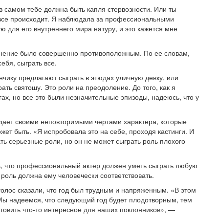
в самом тебе должна быть капля стервозности. Или ты
ем все происходит. Я наблюдала за профессиональными
ю для его внутреннего мира натуру, и это кажется мне
мнение было совершенно противоположным. По ее словам,
ебя, сыграть все.
чику предлагают сыграть в этюдах уличную девку, или
ть святошу. Это роли на преодоление. До того, как я
ах, но все это были незначительные эпизоды, надеюсь, что у
дает своими неповторимыми чертами характера, которые
ожет быть. «Я испробовала это на себе, проходя кастинги. И
ть серьезные роли, но он не может сыграть роль плохого
ь, что профессиональный актер должен уметь сыграть любую
, роль должна ему человечески соответствовать.
голос сказали, что год был трудным и напряженным. «В этом
Мы надеемся, что следующий год будет плодотворным, тем
отовить что-то интересное для наших поклонников», —