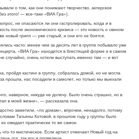
вали о том, как они понима­ют творчество, актерское
без этого! — все-таки «ВИА Гра»).
опрос, не опасаются ли они гастролировать, когда и в
вость после экономического кризиса — это новость о свином
ве новый грипп — уже старый, и они его не боятся.
ялись часто: менее чем за десять лет в группе побывало уже
концерта, «ВИА Гра» находится в блестящей форме и в самом
 не случайно, очень хотели выступать именно там — и вот
, пройдя кастинг в группу, собралась домой, но не могла
оза прошла, нас посадили в самолет, но только мы выехали
что, наверное, никуда не долечу. Было очень страшно, но в
этап в моей жизни», — рассказала она.
адостно заметили, «по домам», впрочем, ненадолго, потому
 словам Татьяны Котовой, в прош­лом году у группы было
 их ожидает практически то же самое.
ь что-то мистическое. Если артист отмечает Новый год на
етишь год, так его и проведешь.