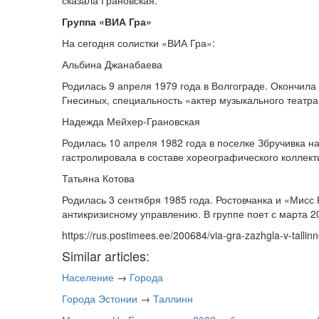
сказала Грановская.
Группа «ВИА Гра»
На сегодня солистки «ВИА Гра»:
Альбина Джанабаева
Родилась 9 апреля 1979 года в Волгограде. Окончила
Гнесиных, специальность «актер музыкального театра
Надежда Мейхер-Грановская
Родилась 10 апреля 1982 года в поселке Збручивка на
гастролировала в составе хореографического коллекти
Татьяна Котова
Родилась 3 сентября 1985 года. Ростовчанка и «Мисс
антикризисному управлению. В группе поет с марта 2
https://rus.postimees.ee/200684/via-gra-zazhgla-v-tallin
Similar articles:
Население
→
Города
Города Эстонии
→
Таллинн