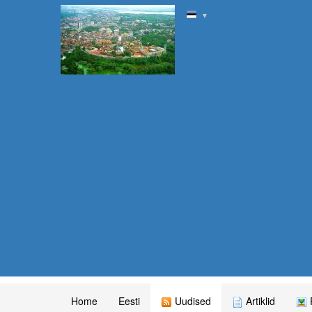
▼
Home
Eesti
Uudised
Artiklid