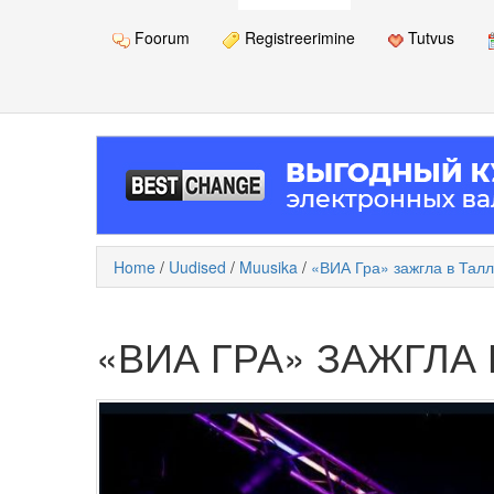
Foorum
Registreerimine
Tutvus
Home
/
Uudised
/
Muusika
/
«ВИА Гра» зажгла в Тал
«ВИА ГРА» ЗАЖГЛА