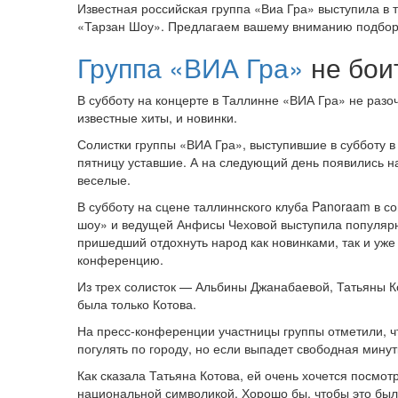
Известная российская группа «Виа Гра» выступила в 
«Тарзан Шоу». Предлагаем вашему вниманию подборк
Группа «ВИА Гра»
не бои
В субботу на концерте в Таллинне «ВИА Гра» не разо
известные хиты, и новинки.
Солистки группы «ВИА Гра», выступившие в субботу в
пятницу уставшие. А на следующий день появились на
веселые.
В субботу на сцене таллиннского клуба Panoraam в с
шоу» и ведущей Анфисы Чеховой выступила популярн
пришедший отдохнуть народ как новинками, так и уже
конференцию.
Из трех солисток — Альби­ны Джанабаевой, Татьяны Ко
была только Котова.
На пресс-конференции участницы группы отметили, что
погулять по городу, но если выпадет свободная минут­
Как сказала Татьяна Котова, ей очень хочется посмотр
национальной символикой. Хорошо бы, чтобы это был