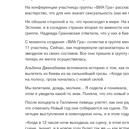
На конференции участницы группы «ВИА Гра» рассказы
мастерство, что для них значит сексуальность (как же 
Не обошли стороной и то, что происходит в мире. На в
Эстонии, и в соседних странах вторая по важности но
гриппе, Надежда Грановская ответила, что у них в Кие
С момента создания «ВИА Гра» солистки в группе мен
11 участниц. Сейчас, как подчеркнули организаторы 
звездном из своих составов. Все они пришли в группу
теперь их мечта осущест­вилась.
Альбина Джанабаева вспомнила историю о том, как она
вылететь из Киева из-за сильнейшей грозы. «Когда гр
на полосу, гроза началась с новой силой.
Мы взлетаем, дождь, молнии... Я сидела и понимала, 
этом я увидела какой-то знак. Поняла, что это новый 
После концерта в Таллинне певицы улетят, как они р
что отмечать Новый год они со­бираются на сцене. По
четыре выступления в новогоднюю ночь, и в этом году
«Когда в 12 часов ночи выходишь на сцену, в этом ест
сцене, значит, и в новом году будет так же — как встр