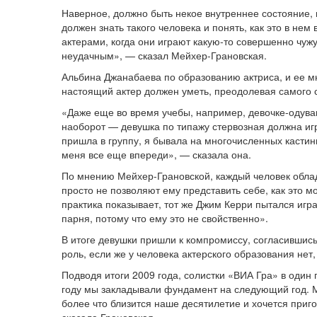
Наверное, должно быть некое внутреннее состояние, 
должен знать такого человека и понять, как это в н
актерами, когда они играют какую-то совершенно чужу
неудачным», — сказал Мейхер-Грановская.
Альбина Джанабаева по образованию актриса, и ее 
настоящий актер должен уметь, преодолевая самого с
«Даже еще во время учебы, например, девочке-одуван
наоборот — девушка по типажу стервозная должна игра
пришла в группу, я бывала на многочисленных кастинг
меня все еще впереди», — сказала она.
По мнению Мейхер-Грановской, каждый человек обла
просто не позволяют ему представить себе, как это м
практика показывает, тот же Джим Керри пытался игра
парня, потому что ему это не свойственно».
В итоге девушки пришли к компромиссу, согласившис
роль, если же у человека актерского образования нет
Подводя итоги 2009 года, солистки «ВИА Гра» в один 
году мы закладывали фундамент на следующий год. 
более что близится наше десятилетие и хочется приг