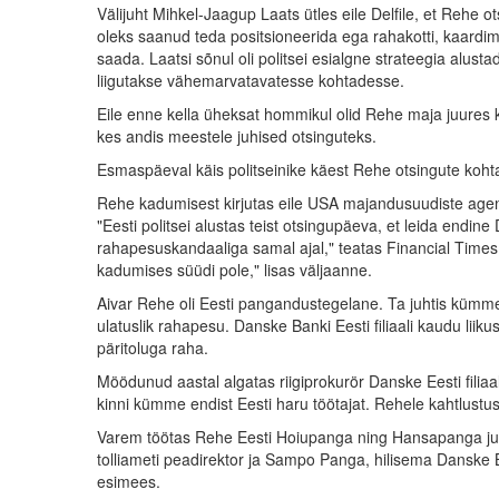
Välijuht Mihkel-Jaagup Laats ütles eile Delfile, et Rehe ot
oleks saanud teda positsioneerida ega rahakotti, kaard
saada. Laatsi sõnul oli politsei esialgne strateegia alust
liigutakse vähemarvatavatesse kohtadesse.
Eile enne kella üheksat hommikul olid Rehe maja juures ka
kes andis meestele juhised otsinguteks.
Esmaspäeval käis politseinike käest Rehe otsingute koht
Rehe kadumisest kirjutas eile USA majandusuudiste age
"Eesti politsei alustas teist otsingupäeva, et leida endi
rahapesuskandaaliga samal ajal," teatas Financial Times 
kadumises süüdi pole," lisas väljaanne.
Aivar Rehe oli Eesti pangandustegelane. Ta juhtis kümme
ulatuslik rahapesu. Danske Banki Eesti filiaali kaudu liik
päritoluga raha.
Möödunud aastal algatas riigiprokurör Danske Eesti filiaa
kinni kümme endist Eesti haru töötajat. Rehele kahtlustust
Varem töötas Rehe Eesti Hoiupanga ning Hansapanga juha
tolliameti peadirektor ja Sampo Panga, hilisema Danske B
esimees.