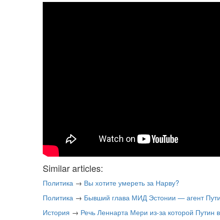
Similar articles:
Политика
→
Вы хотите умереть за Нарву?
Политика
→
Бывший глава МИД Эстонии — агент Пут
История
→
Речь Леннарта Мери из-за которой Путин