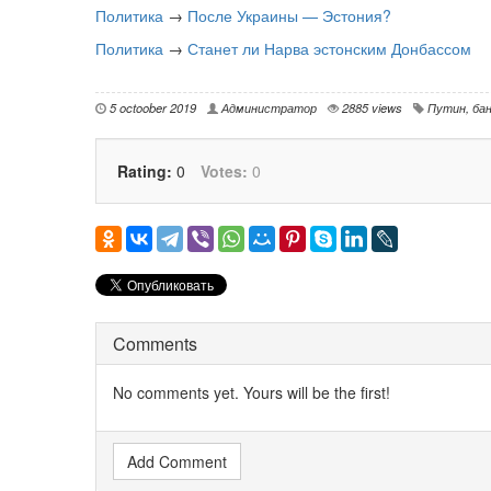
Политика
→
После Украины — Эстония?
Политика
→
Станет ли Нарва эстонским Донбассом
5 octoober 2019
Администратор
2885 views
Путин
,
ба
Rating:
0
Votes:
0
Comments
No comments yet. Yours will be the first!
Add Comment