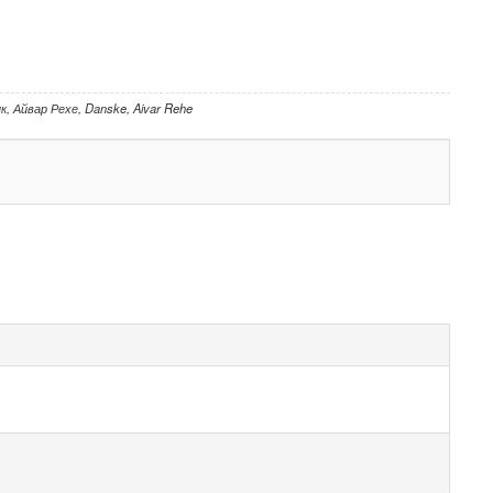
нк
,
Айвар Рехе
,
Danske
,
Aivar Rehe