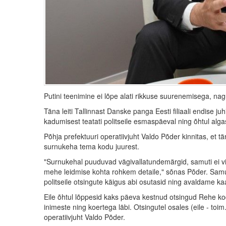
Putini teenimine ei lõpe alati rikkuse suurenemisega, nag
Täna leiti Tallinnast Danske panga Eesti filiaali endise j
kadumisest teatati politseile esmaspäeval ning õhtul alga
Põhja prefektuuri operatiivjuht Valdo Põder kinnitas, et
surnukeha tema kodu juurest.
"Surnukehal puuduvad vägivallatundemärgid, samuti ei vi
mehe leidmise kohta rohkem detaile," sõnas Põder. Samuti
politseile otsingute käigus abi osutasid ning avaldame ka
Eile õhtul lõppesid kaks päeva kestnud otsingud Rehe kod
inimeste ning koertega läbi. Otsingutel osales (eile - toim
operatiivjuht Valdo Põder.