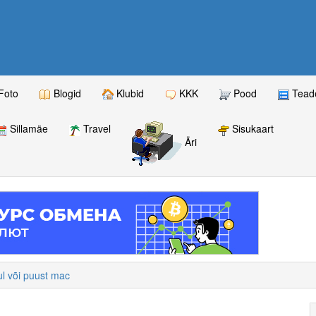
Foto
Blogid
Klubid
KKK
Pood
Teade
Sillamäe
Travel
Sisukaart
Äri
iul või puust mac