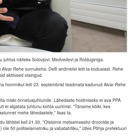
u juhtus näiteks Solovjovi, Medvedevi ja Rolduginiga.
uhi Aivar Rehe surnukeha. Delfi andmetel leiti ta koduaiast. Rehe
sid aktiivsed otsingud.
 täna hommikul leiti 23. septembrist teadmata kadunud Aivar Rehe
ita miski õnnetusjuhtumile. Lähedaste hoidmiseks ei ava PPA
 ei algatata juhtunu kohta uurimist. "Täname kõiki, kes
astunnet mehe lähedastele," lisas ta.
u lähistel kell 21.30. "Otsisime metsamassiivi droonide ja
.) üle 50 politseiametniku ja vabatahtliku," ütles Põhja prefektuuri