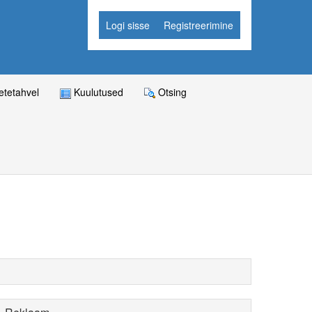
Logi sisse
Registreerimine
tetahvel
Kuulutused
Otsing