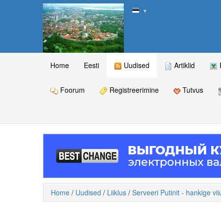
▼
Home
Eesti
Uudised
Artiklid
Foorum
Registreerimine
Tutvus
Home
/
Uudised
/
Liiklus
/
Serveeri Putinit - hankige vi