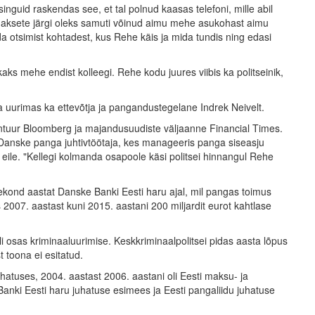
singuid raskendas see, et tal polnud kaasas telefoni, mille abil
imaksete järgi oleks samuti võinud aimu mehe asukohast aimu
ada otsimist kohtadest, kus Rehe käis ja mida tundis ning edasi
ks mehe endist kolleegi. Rehe kodu juures viibis ka politseinik,
a uurimas ka ettevõtja ja pangandustegelane Indrek Neivelt.
ntuur Bloomberg ja majandusuudiste väljaanne Financial Times.
ne Danske panga juhtivtöötaja, kes manageeris panga siseasju
eile. "Kellegi kolmanda osapoole käsi politsei hinnangul Rehe
kond aastat Danske Banki Eesti haru ajal, mil pangas toimus
us 2007. aastast kuni 2015. aastani 200 miljardit eurot kahtlase
li osas kriminaaluurimise. Keskkriminaalpolitsei pidas aasta lõpus
 toona ei esitatud.
tuses, 2004. aastast 2006. aastani oli Eesti maksu- ja
anki Eesti haru juhatuse esimees ja Eesti pangaliidu juhatuse