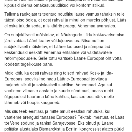
kippusid olema omakasupüüdlikud või konformistlikud.
Tallinna raekojast tsiteeritud nõudliku lause vaimus tahaksin teile
täiesti otse öelda, et eest rahval ja minul on mureks põhjust. Lääs
ei oska tajuda seda, mis käärib praegu Venemaa avarustes.
On subjektiivselt mõistetav, et Nõukogude Liidu kokkuvarisemise
järel valdas Läänt teatav võidujoovastus. Niisamuti on
subjektiivselt mõistetav, et Lääne lootused ja sümpaatiad
keskendusid eeskätt Venemaa ehtsatele või väidetavatele
reformijõududele. Selle tõttu varitseb Lääne-Euroopat oht võtta
loodetut tegelikkuse pähe.
Meie kõik, ka eesti rahvas ning teised rahvad Kesk- ja Ida-
Euroopas, sooviksime nagu Lääne-Euroopagi tervitada
majanduslikult ja sotsiaalselt stabiilset Venemaad. Aga kui
vaatleme viimaste aastate ja kuude sündmusi, peaks meid
õigupoolest haarama kõhe kahtlus, kas see eesmärk meile
läheneb või hoopis kaugeneb.
Mis siis teeb eestlasi, ja mitte ainult eestlasi rahutuks, kui
vaatleme arenguid tänases Euroopas? Tekitab imestust, et Lääs
tõi Vene sõdurid ja tankid Sarajevosse. Eks olnud ju Lääne
poliitika alustalaks Bismarckist ja Berliini kongressist alates püüd