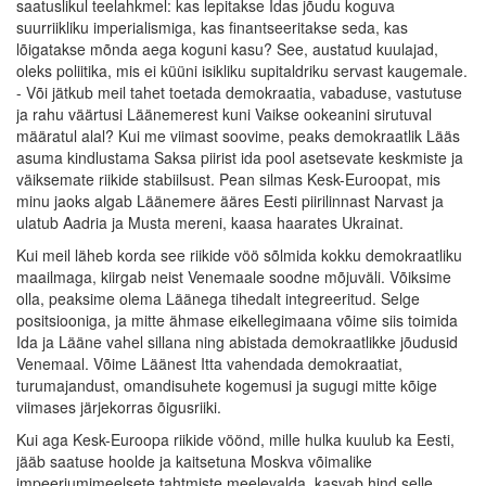
saatuslikul teelahkmel: kas lepitakse Idas jõudu koguva
suurriikliku imperialismiga, kas finantseeritakse seda, kas
lõigatakse mõnda aega koguni kasu? See, austatud kuulajad,
oleks poliitika, mis ei küüni isikliku supitaldriku servast kaugemale.
- Või jätkub meil tahet toetada demokraatia, vabaduse, vastutuse
ja rahu väärtusi Läänemerest kuni Vaikse ookeanini sirutuval
määratul alal? Kui me viimast soovime, peaks demokraatlik Lääs
asuma kindlustama Saksa piirist ida pool asetsevate keskmiste ja
väiksemate riikide stabiilsust. Pean silmas Kesk-Euroopat, mis
minu jaoks algab Läänemere ääres Eesti piirilinnast Narvast ja
ulatub Aadria ja Musta mereni, kaasa haarates Ukrainat.
Kui meil läheb korda see riikide vöö sõlmida kokku demokraatliku
maailmaga, kiirgab neist Venemaale soodne mõjuväli. Võiksime
olla, peaksime olema Läänega tihedalt integreeritud. Selge
positsiooniga, ja mitte ähmase eikellegimaana võime siis toimida
Ida ja Lääne vahel sillana ning abistada demokraatlikke jõudusid
Venemaal. Võime Läänest Itta vahendada demokraatiat,
turumajandust, omandisuhete kogemusi ja sugugi mitte kõige
viimases järjekorras õigusriiki.
Kui aga Kesk-Euroopa riikide vöönd, mille hulka kuulub ka Eesti,
jääb saatuse hoolde ja kaitsetuna Moskva võimalike
impeeriumimeelsete tahtmiste meelevalda, kasvab hind selle