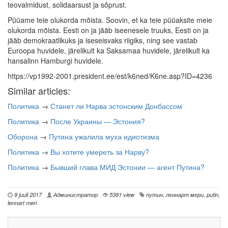
teovalmidust, solidaarsust ja sõprust.
Püüame teie olukorda mõista. Soovin, et ka teie püüaksite meie
olukorda mõista. Eesti on ja jääb iseenesele truuks, Eesti on ja
jääb demokraatlikuks ja iseseisvaks riigiks, ning see vastab
Euroopa huvidele, järelikult ka Saksamaa huvidele, järelikult ka
hansalinn Hamburgi huvidele.
https://vp1992-2001.president.ee/est/k6ned/K6ne.asp?ID=4236
Similar articles:
Политика
→
Станет ли Нарва эстонским Донбассом
Политика
→
После Украины — Эстония?
Оборона
→
Путина ужалила муха идиотизма
Политика
→
Вы хотите умереть за Нарву?
Политика
→
Бывший глава МИД Эстонии — агент Путина?
9 juuli 2017
Администратор
5381 view
путин
,
леннарт мери
,
putin
,
lennart meri