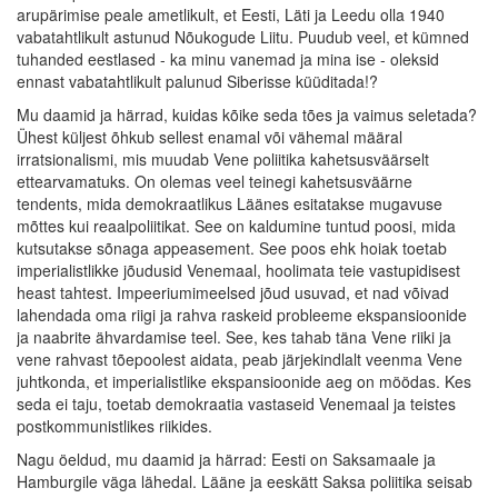
arupärimise peale ametlikult, et Eesti, Läti ja Leedu olla 1940
vabatahtlikult astunud Nõukogude Liitu. Puudub veel, et kümned
tuhanded eestlased - ka minu vanemad ja mina ise - oleksid
ennast vabatahtlikult palunud Siberisse küüditada!?
Mu daamid ja härrad, kuidas kõike seda tões ja vaimus seletada?
Ühest küljest õhkub sellest enamal või vähemal määral
irratsionalismi, mis muudab Vene poliitika kahetsusväärselt
ettearvamatuks. On olemas veel teinegi kahetsusväärne
tendents, mida demokraatlikus Läänes esitatakse mugavuse
mõttes kui reaalpoliitikat. See on kaldumine tuntud poosi, mida
kutsutakse sõnaga appeasement. See poos ehk hoiak toetab
imperialistlikke jõudusid Venemaal, hoolimata teie vastupidisest
heast tahtest. Impeeriumimeelsed jõud usuvad, et nad võivad
lahendada oma riigi ja rahva raskeid probleeme ekspansioonide
ja naabrite ähvardamise teel. See, kes tahab täna Vene riiki ja
vene rahvast tõepoolest aidata, peab järjekindlalt veenma Vene
juhtkonda, et imperialistlike ekspansioonide aeg on möödas. Kes
seda ei taju, toetab demokraatia vastaseid Venemaal ja teistes
postkommunistlikes riikides.
Nagu öeldud, mu daamid ja härrad: Eesti on Saksamaale ja
Hamburgile väga lähedal. Lääne ja eeskätt Saksa poliitika seisab