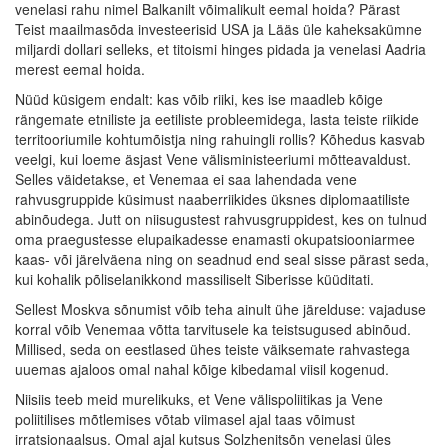
venelasi rahu nimel Balkanilt võimalikult eemal hoida? Pärast
Teist maailmasõda investeerisid USA ja Lääs üle kaheksakümne
miljardi dollari selleks, et titoismi hinges pidada ja venelasi Aadria
merest eemal hoida.
Nüüd küsigem endalt: kas võib riiki, kes ise maadleb kõige
rängemate etniliste ja eetiliste probleemidega, lasta teiste riikide
territooriumile kohtumõistja ning rahuingli rollis? Kõhedus kasvab
veelgi, kui loeme äsjast Vene välisministeeriumi mõtteavaldust.
Selles väidetakse, et Venemaa ei saa lahendada vene
rahvusgruppide küsimust naaberriikides üksnes diplomaatiliste
abinõudega. Jutt on niisugustest rahvusgruppidest, kes on tulnud
oma praegustesse elupaikadesse enamasti okupatsiooniarmee
kaas- või järelväena ning on seadnud end seal sisse pärast seda,
kui kohalik põliselanikkond massiliselt Siberisse küüditati.
Sellest Moskva sõnumist võib teha ainult ühe järelduse: vajaduse
korral võib Venemaa võtta tarvitusele ka teistsugused abinõud.
Millised, seda on eestlased ühes teiste väiksemate rahvastega
uuemas ajaloos omal nahal kõige kibedamal viisil kogenud.
Niisiis teeb meid murelikuks, et Vene välispoliitikas ja Vene
poliitilises mõtlemises võtab viimasel ajal taas võimust
irratsionaalsus. Omal ajal kutsus Solzhenitsõn venelasi üles