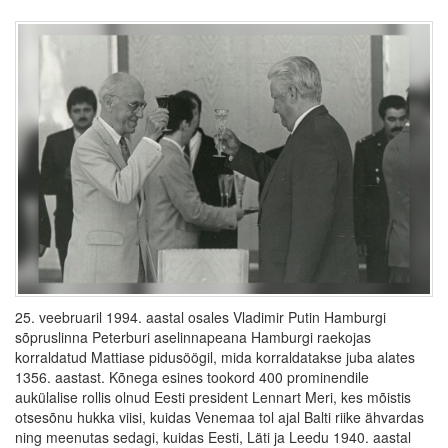
25. veebruaril 1994. aastal osales Vladimir Putin Hamburgi
sõpruslinna Peterburi aselinnapeana Hamburgi raekojas
korraldatud Mattiase pidusöögil, mida korraldatakse juba alates
1356. aastast. Kõnega esines tookord 400 prominendile
aukülalise rollis olnud Eesti president Lennart Meri, kes mõistis
otsesõnu hukka viisi, kuidas Venemaa tol ajal Balti riike ähvardas
ning meenutas sedagi, kuidas Eesti, Läti ja Leedu 1940. aastal