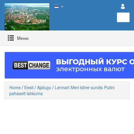
▼
Mеню
Home
/
Eesti
/
Ajalugu
/
Lennart Meri kõne sundis Putini
pahaselt lahkuma