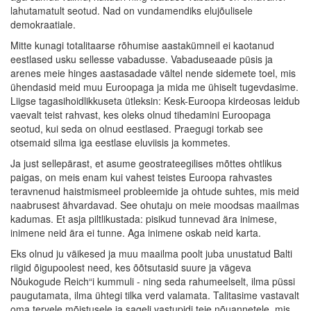
lahutamatult seotud. Nad on vundamendiks elujõulisele
demokraatiale.
Mitte kunagi totalitaarse rõhumise aastakümneil ei kaotanud
eestlased usku sellesse vabadusse. Vabaduseaade püsis ja
arenes meie hinges aastasadade vältel nende sidemete toel, mis
ühendasid meid muu Euroopaga ja mida me ühiselt tugevdasime.
Liigse tagasihoidlikkuseta ütleksin: Kesk-Euroopa kirdeosas leidub
vaevalt teist rahvast, kes oleks olnud tihedamini Euroopaga
seotud, kui seda on olnud eestlased. Praegugi torkab see
otsemaid silma iga eestlase eluviisis ja kommetes.
Ja just sellepärast, et asume geostrateegilises mõttes ohtlikus
paigas, on meis enam kui vahest teistes Euroopa rahvastes
teravnenud haistmismeel probleemide ja ohtude suhtes, mis meid
naabrusest ähvardavad. See ohutaju on meie moodsas maailmas
kadumas. Et asja piltlikustada: pisikud tunnevad ära inimese,
inimene neid ära ei tunne. Aga inimene oskab neid karta.
Eks olnud ju väikesed ja muu maailma poolt juba unustatud Balti
riigid õigupoolest need, kes õõtsutasid suure ja vägeva
Nõukogude Reich“i kummuli - ning seda rahumeelselt, ilma püssi
paugutamata, ilma ühtegi tilka verd valamata. Talitasime vastavalt
oma tervele mõistusele ja sageli vastupidi teie nõuannetele, mis