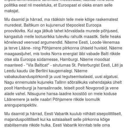
poliitika eest nii meeletuks, et Euroopast ei oleks enam selle
maksjat.
Mu daamid ja härrad, ma rääkisin teile meie kõige raskematest
muredest. Baltikum on kujunenud tõepoolest Euroopa
proovikiviks. Kui aga jätkub tahet kõrvaldada murede põhjused,
kangastub meile lootusrikka tuleviku rahulik maastik. Selle heaks
kõnelevad veenvad argumendid. Näeme Eesti, Loode-Venemaa
ja terve Lääne- ning Põhjamere piirkonna ühiseid huvisid. Näeme
maagaasijuhet, mis tooks Norra energiat läbi vabade Balti riikide
otse siia Euroopa südamesse, Hamburgi. Näeme moodsat
maanteed - "Via Balticat" - sirutumas St. Peterburgist Eesti, Läti ja
Leedu kaudu üle Berliini kaugemalegi. Näeme
vabakaubanduspiirkondi ja uusi tegutsemisalasid, uusi algatusi.
Nagu ennemuiste kujuneks Tallinn sõbralikuks vahendajaks ühelt
poolt Hamburgi ja hansalinnade, teiselt poolt Novgorodi ja vene
alade vahel. Niisugune hansa-laadne koostöö on meie koduse
Läänemere ja selle naabri Põhjamere riikide loomulik
arenguperspektiiv.
Mu daamid ja härrad, Eesti Vabariik kuulub niihästi sisepoliitiliselt,
majanduspoliitiliselt kui ka sotsiaalselt selle piirkonna kõige
stabiilsemate riikide hulka. Eesti Vabariik kinnitab teile oma