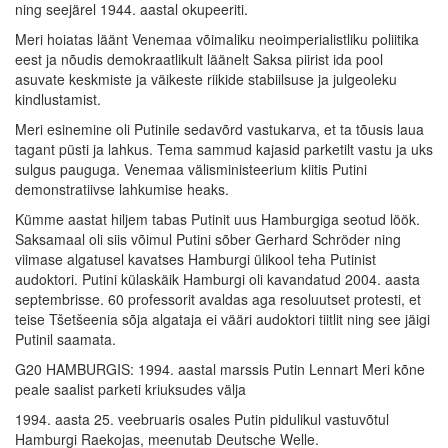
ning seejärel 1944. aastal okupeeriti.
Meri hoiatas läänt Venemaa võimaliku neoimperialistliku poliitika
eest ja nõudis demokraatlikult läänelt Saksa piirist ida pool
asuvate keskmiste ja väikeste riikide stabiilsuse ja julgeoleku
kindlustamist.
Meri esinemine oli Putinile sedavõrd vastukarva, et ta tõusis laua
tagant püsti ja lahkus. Tema sammud kajasid parketilt vastu ja uks
sulgus pauguga. Venemaa välisministeerium kiitis Putini
demonstratiivse lahkumise heaks.
Kümme aastat hiljem tabas Putinit uus Hamburgiga seotud löök.
Saksamaal oli siis võimul Putini sõber Gerhard Schröder ning
viimase algatusel kavatses Hamburgi ülikool teha Putinist
audoktori. Putini külaskäik Hamburgi oli kavandatud 2004. aasta
septembrisse. 60 professorit avaldas aga resoluutset protesti, et
teise Tšetšeenia sõja algataja ei vääri audoktori tiitlit ning see jäigi
Putinil saamata.
G20 HAMBURGIS: 1994. aastal marssis Putin Lennart Meri kõne
peale saalist parketi kriuksudes välja
1994. aasta 25. veebruaris osales Putin pidulikul vastuvõtul
Hamburgi Raekojas, meenutab Deutsche Welle.