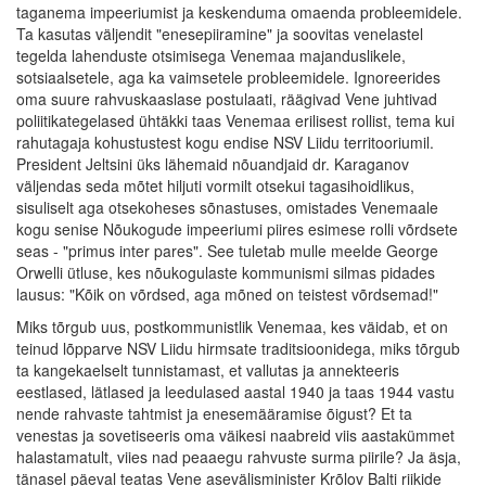
taganema impeeriumist ja keskenduma omaenda probleemidele.
Ta kasutas väljendit "enesepiiramine" ja soovitas venelastel
tegelda lahenduste otsimisega Venemaa majanduslikele,
sotsiaalsetele, aga ka vaimsetele probleemidele. Ignoreerides
oma suure rahvuskaaslase postulaati, räägivad Vene juhtivad
poliitikategelased ühtäkki taas Venemaa erilisest rollist, tema kui
rahutagaja kohustustest kogu endise NSV Liidu territooriumil.
President Jeltsini üks lähemaid nõuandjaid dr. Karaganov
väljendas seda mõtet hiljuti vormilt otsekui tagasihoidlikus,
sisuliselt aga otsekoheses sõnastuses, omistades Venemaale
kogu senise Nõukogude impeeriumi piires esimese rolli võrdsete
seas - "primus inter pares". See tuletab mulle meelde George
Orwelli ütluse, kes nõukogulaste kommunismi silmas pidades
lausus: "Kõik on võrdsed, aga mõned on teistest võrdsemad!"
Miks tõrgub uus, postkommunistlik Venemaa, kes väidab, et on
teinud lõpparve NSV Liidu hirmsate traditsioonidega, miks tõrgub
ta kangekaelselt tunnistamast, et vallutas ja annekteeris
eestlased, lätlased ja leedulased aastal 1940 ja taas 1944 vastu
nende rahvaste tahtmist ja enesemääramise õigust? Et ta
venestas ja sovetiseeris oma väikesi naabreid viis aastakümmet
halastamatult, viies nad peaaegu rahvuste surma piirile? Ja äsja,
tänasel päeval teatas Vene asevälisminister Krõlov Balti riikide