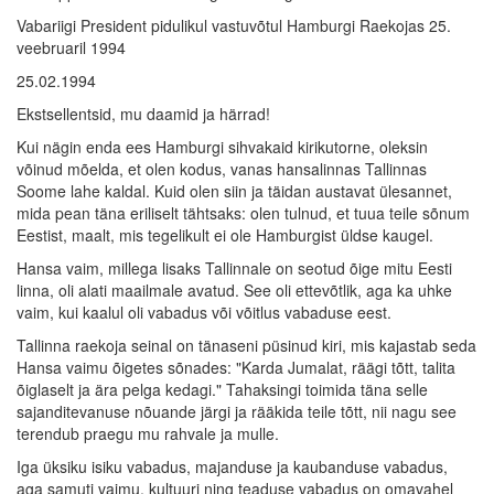
Vabariigi President pidulikul vastuvõtul Hamburgi Raekojas 25.
veebruaril 1994
25.02.1994
Ekstsellentsid, mu daamid ja härrad!
Kui nägin enda ees Hamburgi sihvakaid kirikutorne, oleksin
võinud mõelda, et olen kodus, vanas hansalinnas Tallinnas
Soome lahe kaldal. Kuid olen siin ja täidan austavat ülesannet,
mida pean täna eriliselt tähtsaks: olen tulnud, et tuua teile sõnum
Eestist, maalt, mis tegelikult ei ole Hamburgist üldse kaugel.
Hansa vaim, millega lisaks Tallinnale on seotud õige mitu Eesti
linna, oli alati maailmale avatud. See oli ettevõtlik, aga ka uhke
vaim, kui kaalul oli vabadus või võitlus vabaduse eest.
Tallinna raekoja seinal on tänaseni püsinud kiri, mis kajastab seda
Hansa vaimu õigetes sõnades: "Karda Jumalat, räägi tõtt, talita
õiglaselt ja ära pelga kedagi." Tahaksingi toimida täna selle
sajanditevanuse nõuande järgi ja rääkida teile tõtt, nii nagu see
terendub praegu mu rahvale ja mulle.
Iga üksiku isiku vabadus, majanduse ja kaubanduse vabadus,
aga samuti vaimu, kultuuri ning teaduse vabadus on omavahel