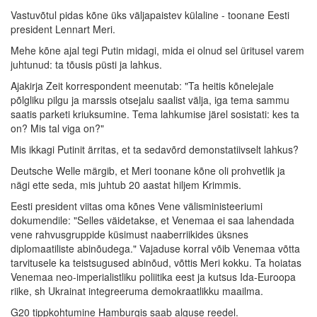
Vastuvõtul pidas kõne üks väljapaistev külaline - toonane Eesti
president Lennart Meri.
Mehe kõne ajal tegi Putin midagi, mida ei olnud sel üritusel varem
juhtunud: ta tõusis püsti ja lahkus.
Ajakirja Zeit korrespondent meenutab: "Ta heitis kõnelejale
põlgliku pilgu ja marssis otsejalu saalist välja, iga tema sammu
saatis parketi kriuksumine. Tema lahkumise järel sosistati: kes ta
on? Mis tal viga on?"
Mis ikkagi Putinit ärritas, et ta sedavõrd demonstatiivselt lahkus?
Deutsche Welle märgib, et Meri toonane kõne oli prohvetlik ja
nägi ette seda, mis juhtub 20 aastat hiljem Krimmis.
Eesti president viitas oma kõnes Vene välisministeeriumi
dokumendile: "Selles väidetakse, et Venemaa ei saa lahendada
vene rahvusgruppide küsimust naaberriikides üksnes
diplomaatiliste abinõudega." Vajaduse korral võib Venemaa võtta
tarvitusele ka teistsugused abinõud, võttis Meri kokku. Ta hoiatas
Venemaa neo-imperialistliku poliitika eest ja kutsus Ida-Euroopa
riike, sh Ukrainat integreeruma demokraatlikku maailma.
G20 tippkohtumine Hamburgis saab alguse reedel.