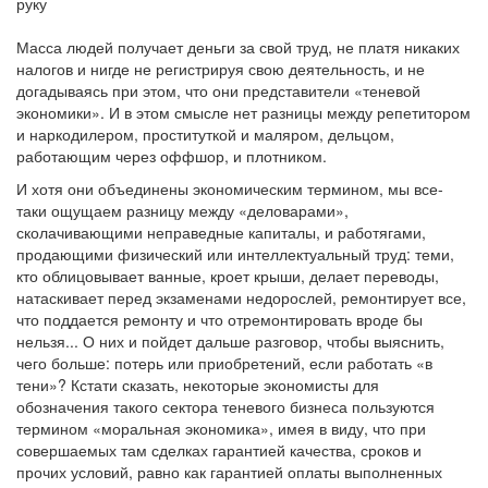
руку
Масса людей получает деньги за свой труд, не платя никаких
налогов и нигде не регистрируя свою деятельность, и не
догадываясь при этом, что они представители «теневой
экономики». И в этом смысле нет разницы между репетитором
и наркодилером, проституткой и маляром, дельцом,
работающим через оффшор, и плотником.
И хотя они объединены экономическим термином, мы все-
таки ощущаем разницу между «деловарами»,
сколачивающими неправедные капиталы, и работягами,
продающими физический или интеллектуальный труд: теми,
кто облицовывает ванные, кроет крыши, делает переводы,
натаскивает перед экзаменами недорослей, ремонтирует все,
что поддается ремонту и что отремонтировать вроде бы
нельзя... О них и пойдет дальше разговор, чтобы выяснить,
чего больше: потерь или приобретений, если работать «в
тени»? Кстати сказать, некоторые экономисты для
обозначения такого сектора теневого бизнеса пользуются
термином «моральная экономика», имея в виду, что при
совершаемых там сделках гарантией качества, сроков и
прочих условий, равно как гарантией оплаты выполненных