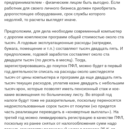
предпринимателем - физическим лицом быть выгодно. Если
работник для своего личного бизнеса должен приобретать
дорогостоящее оборудование, срок службы которого
недолгий, то расчеты выглядят иначе.
Предположим, для дела необходим современный компьютер
с дорогим комплексом программ общей стоимостью около ста
тысяч. А годовые эксплуатационные расходы (катриджи,
бумага, помещение и т.п.) составляют тысяч двадцать пять. И
предположим, годовой заработок составляет около ста
двадцати тысяч (по десять в месяц). Тогда,
зарегистрировавшись до покупок ПФЛ, можно будет в первый
год деятельности списать на расходы около шестидесяти
тысяч от цены компьютера и программ да еще двадцать пять
тысяч текущих расходов, уплатив казне двадцать с небольшим
тысяч крон, которые позволят иметь пенсионный стаж и кое-
какие возмещения по больничному листу. Во второй год
налоги будут тоже не разорительные, поскольку переносятся
недоиспользованные сорок тысяч от покупки (но придется
часть реализации переводить в «конвертные выплаты»). На
третий год можно ликвидировать регистрацию в качестве ПФЛ,
поскольку из ранее снятых от налогообложения сумм надо
вернуть государству подоходный налог в размере 26 % от