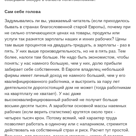
Сам себе голова
Задумывались ли вы, уважаемый читатель (если приходилось
бывать в странах благословенной старой Европы), почему при
не сильно отличающихся ценах на товары, продукты или
услуги так разнятся зарплаты наших и ихних рабочих? Цены
там выше процентов на двадцать-тридцать, а зарплаты - раз в
пять. У них выше производительность, но не в пять раз. Тем
более, налоги там больше. Не надо быть экономистом, чтобы
понять: у нас намного большую, чем у них, долю прибыли
забирает себе собственник. В Европе владелец небольшой
фирмы имеет личный доход не намного больший, чем у его
квалифицированного работника, и выстроить за пару лет
деятельности дорогостоящий дом не может (тогда работникам
на квартплату не хватает). У нас даже
высококвалифицированный рабочий не получит больше
восьми-десяти тысяч. А заработки основной массы наемных
рабочих (если верить статистике) крутятся около трех -
четырех тысяч крон. Потому всякий, чей характер труда
позволяет работать в одиночку или с напарником, стремится
действовать на собственный страх и риск. Расчет тут простой.
Возьмем, для примера, ремонт квартиры, который ведется