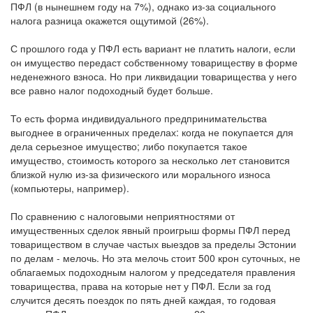
ПФЛ (в нынешнем году на 7%), однако из-за социального
налога разница окажется ощутимой (26%).
С прошлого года у ПФЛ есть вариант не платить налоги, если
он имущество передаст собственному товариществу в форме
неденежного взноса. Но при ликвидации товарищества у него
все равно налог подоходный будет больше.
То есть форма индивидуального предпринимательства
выгоднее в ограниченных пределах: когда не покупается для
дела серьезное имущество; либо покупается такое
имущество, стоимость которого за несколько лет становится
близкой нулю из-за физического или морального износа
(компьютеры, например).
По сравнению с налоговыми неприятностями от
имущественных сделок явный проигрыш формы ПФЛ перед
товариществом в случае частых выездов за пределы Эстонии
по делам - мелочь. Но эта мелочь стоит 500 крон суточных, не
облагаемых подоходным налогом у председателя правления
товарищества, права на которые нет у ПФЛ. Если за год
случится десять поездок по пять дней каждая, то годовая