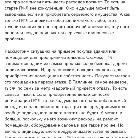
все про все тысяч пять-шесть расходов потянет. То есть на
старте ПФЛ вне конкуренции. Оно и дальше может быть
выгодным, если не приобретать серьезного имущества. А как
только ПФЛ становится собственником чего-либо, что в
течение многих лет не теряет рыночной стоимости, то у него
рано или поздно появляются серьезные финансовые
проблемы.
Рассмотрим ситуацию на примере покупки здания или
помещений для предпринимательства. Скажем, ПФЛ
занимается одним из самых простых видов бизнеса: держит
парикмахерскую. И, предположим, находит средства для
приобретения помещения в собственность. Покупает метров
сто площади на первом этаже. В Таллинне, самое дешевое,
тысяч по семь за метр квадратный придется отдать. То есть
семьсот тысяч. Если приобретение делается после
регистрации ПФЛ, то расход уменьшает налогооблагаемый
доход, и, вполне возможно, года три наш предприниматель
вообще подоходного налога платить не будет. А может, и
больше, поскольку у него возникнут расходы на ремонт
помещения, оборудование салона и все такое прочее. Но
вечного индивидуального предпринимательства не бывает.
Наступит момент, когда наш ПФЛ завершит свою деятельность