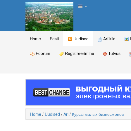
▼
Home
Eesti
Uudised
Artiklid
Foorum
Registreerimine
Tutvus
Home
/
Uudised
/
Äri
/
Курсы малых бизнесменов