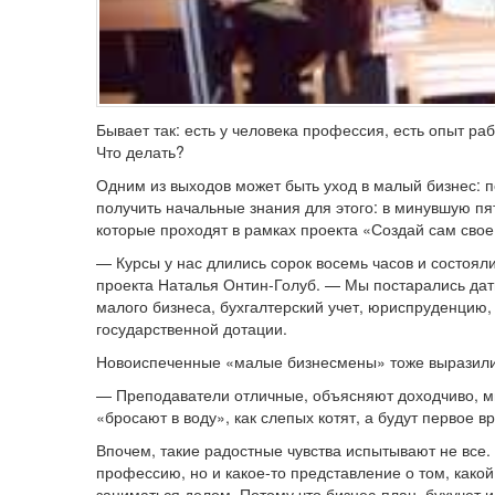
Бывает так: есть у человека профессия, есть опыт раб
Что делать?
Одним из выходов может быть уход в малый бизнес: п
получить начальные знания для этого: в минувшую пя
которые проходят в рамках проекта «Создай сам сво
— Курсы у нас длились сорок восемь часов и состоял
проекта Наталья Онтин-Голуб. — Мы постарались да
малого бизнеса, бухгалтерский учет, юриспруденцию,
государственной дотации.
Новоиспеченные «малые бизнесмены» тоже выразили 
— Преподаватели отличные, объясняют доходчиво, мы
«бросают в воду», как слепых котят, а будут первое в
Впочем, такие радостные чувства испытывают не все.
профессию, но и какое-то представление о том, какой
заниматься делом. Потому что бизнес-план, бухучет