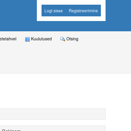
Logi sisse
Registreerimine
tetahvel
Kuulutused
Otsing