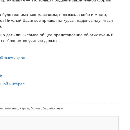
а будет заниматься массажем, подыскала себе и место,
вот Николай Васильев пришел на курсы, надеясь научиться
н.
ожно дать лишь самое общее представление об этих очень и
е возбраняется учиться дальше.
0 тысяч крон
е
ьшой интерес
мательство
,
курсы
,
бизнес
,
безработные