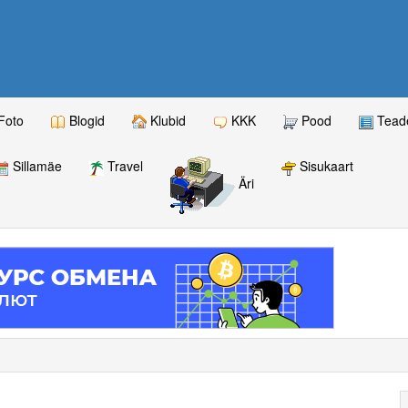
Foto
Blogid
Klubid
KKK
Pood
Teade
Sillamäe
Travel
Sisukaart
Äri