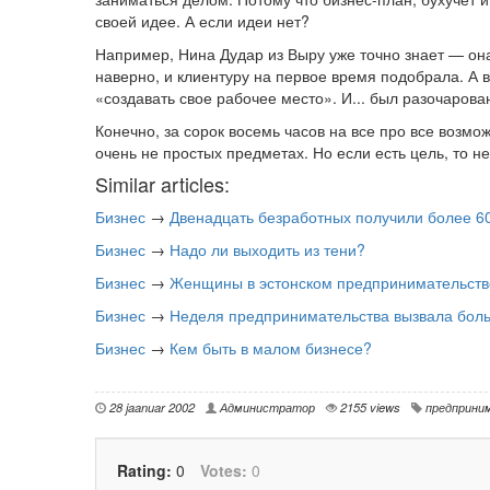
своей идее. А если идеи нет?
Например, Нина Дудар из Выру уже точно знает — он
наверно, и клиентуру на первое время подобрала. А 
«создавать свое рабочее место». И... был разочарова
Конечно, за сорок восемь часов на все про все возм
очень не простых предметах. Но если есть цель, то н
Similar articles:
Бизнес
→
Двенадцать безработных получили более 60
Бизнес
→
Надо ли выходить из тени?
Бизнес
→
Женщины в эстонском предпринимательств
Бизнес
→
Неделя предпринимательства вызвала бол
Бизнес
→
Кем быть в малом бизнесе?
28 jaanuar 2002
Администратор
2155 views
предприни
Rating:
0
Votes:
0