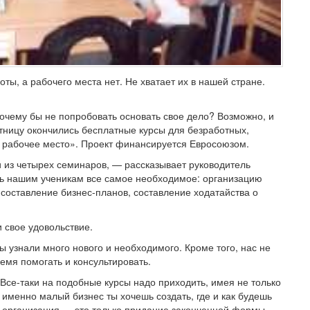
оты, а рабочего места нет. Не хватает их в нашей стране.
очему бы не попробовать основать свое дело? Возможно, и
тницу окончились бесплатные курсы для безработных,
е рабочее место». Проект финансируется Евросоюзом.
и из четырех семинаров, — рассказывает руководитель
ть нашим ученикам все самое необходимое: организацию
 составление бизнес-планов, составление ходатайства о
свое удовольствие.
 узнали много нового и необходимого. Кроме того, нас не
ремя помогать и консультировать.
 Все-таки на подобные курсы надо приходить, имея не только
 именно малый бизнес ты хочешь создать, где и как будешь
 и организация — это только придание законченной формы