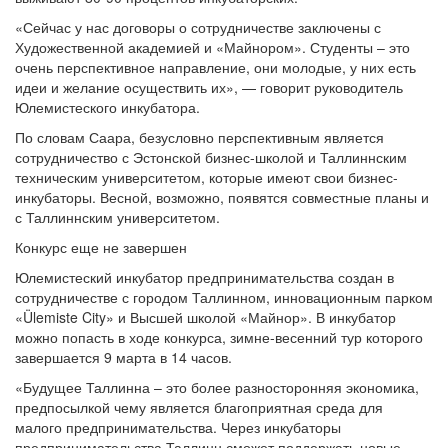
«Сейчас у нас договоры о сотрудничестве заключены с
Художественной академией и «Майнором». Студенты – это
очень перспективное направление, они молодые, у них есть
идеи и желание осуществить их», — говорит руководитель
Юлемистеского инкубатора.
По словам Саара, безусловно перспективным является
сотрудничество с Эстонской бизнес-школой и Таллиннским
техническим университетом, которые имеют свои бизнес-
инкубаторы. Весной, возможно, появятся совместные планы и
с Таллиннским университетом.
Конкурс еще не завершен
Юлемистеский инкубатор предпринимательства создан в
сотрудничестве с городом Таллинном, инновационным парком
«Ülemiste City» и Высшей школой «Майнор». В инкубатор
можно попасть в ходе конкурса, зимне-весенний тур которого
завершается 9 марта в 14 часов.
«Будущее Таллинна – это более разносторонняя экономика,
предпосылкой чему является благоприятная среда для
малого предпринимательства. Через инкубаторы
предпринимательства Таллинн сможет поддержать новые