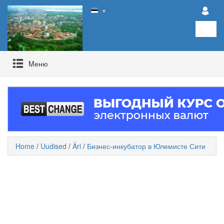
▼
Mеню
Home
/
Uudised
/
Äri
/
Бизнес-инкубатор в Юлемисте Сити