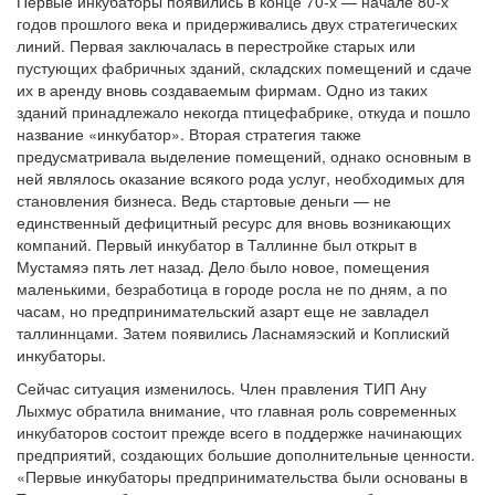
Первые инкубаторы появились в конце 70-х — начале 80-х
годов прошлого века и придерживались двух стратегических
линий. Первая заключалась в перестройке старых или
пустующих фабричных зданий, складских помещений и сдаче
их в аренду вновь создаваемым фирмам. Одно из таких
зданий принадлежало некогда птицефабрике, откуда и пошло
название «инкубатор». Вторая стратегия также
предусматривала выделение помещений, однако основным в
ней являлось оказание всякого рода услуг, необходимых для
становления бизнеса. Ведь стартовые деньги — не
единственный дефицитный ресурс для вновь возникающих
компаний. Первый инкубатор в Таллинне был открыт в
Мустамяэ пять лет назад. Дело было новое, помещения
маленькими, безработица в городе росла не по дням, а по
часам, но предпринимательский азарт еще не завладел
таллиннцами. Затем появились Ласнамяэский и Коплиский
инкубаторы.
Сейчас ситуация изменилось. Член правления ТИП Ану
Лыхмус обратила внимание, что главная роль современных
инкубаторов состоит прежде всего в поддержке начинающих
предприятий, создающих большие дополнительные ценности.
«Первые инкубаторы предпринимательства были основаны в