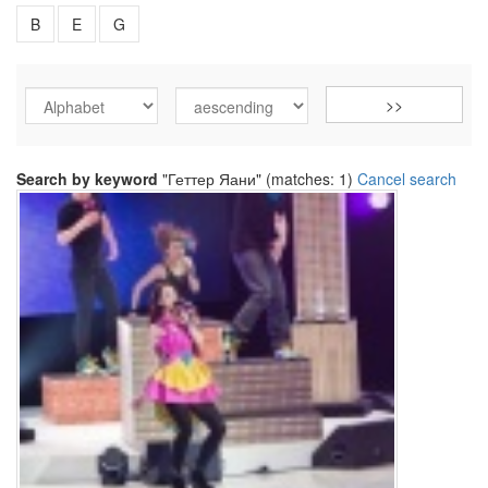
B
E
G
Search by keyword
"Геттер Яани" (matches: 1)
Cancel search