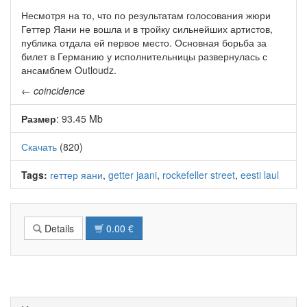
Несмотря на то, что по результатам голосования жюри
Геттер Яани не вошла и в тройку сильнейших артистов,
публика отдала ей первое место. Основная борьба за
билет в Германию у исполнительницы развернулась с
ансамблем Outloudz.
←
coincidence
Размер
: 93.45 Mb
Скачать
(820)
Tags:
геттер яани
,
getter jaani
,
rockefeller street
,
eesti laul
Details
0.00 €