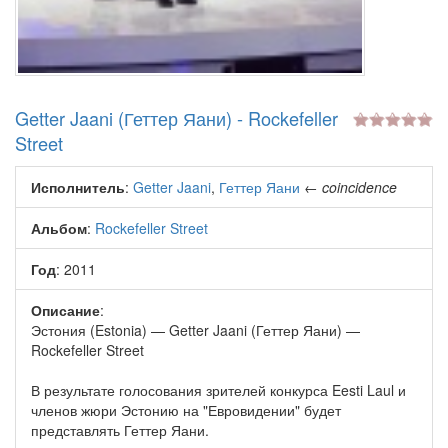
Getter Jaani (Геттер Яани) - Rockefeller
Street
Исполнитель
:
Getter Jaani
,
Геттер Яани
←
coincidence
Альбом
:
Rockefeller Street
Год
: 2011
Описание
:
Эстония (Estonia) — Getter Jaani (Геттер Яани) —
Rockefeller Street
В результате голосования зрителей конкурса Eesti Laul и
членов жюри Эстонию на "Евровидении" будет
представлять Геттер Яани.