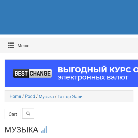
Mеню
Home
/
Pood
/
Музыка
/
Геттер Яани
Cart
МУЗЫКА