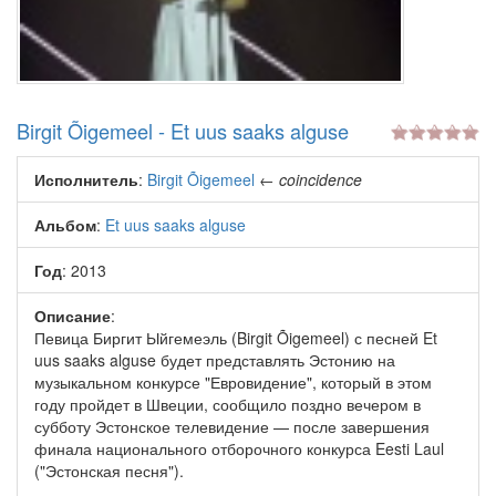
Birgit Õigemeel - Et uus saaks alguse
Исполнитель
:
Birgit Õigemeel
←
coincidence
Альбом
:
Et uus saaks alguse
Год
: 2013
Описание
:
Певица Биргит Ыйгемеэль (Birgit Õigemeel) с песней Et
uus saaks alguse будет представлять Эстонию на
музыкальном конкурсе "Евровидение", который в этом
году пройдет в Швеции, сообщило поздно вечером в
субботу Эстонское телевидение — после завершения
финала национального отборочного конкурса Eesti Laul
("Эстонская песня").