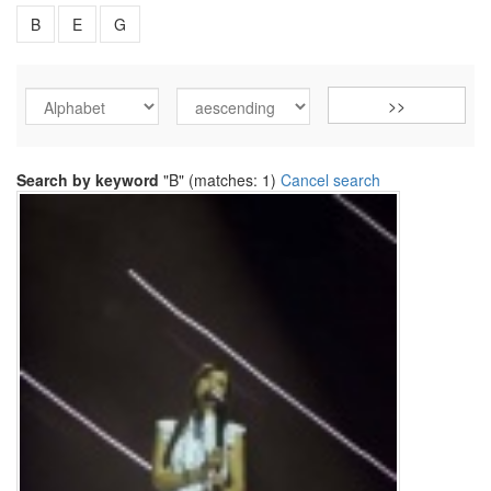
B
E
G
Search by keyword
"B" (matches: 1)
Cancel search