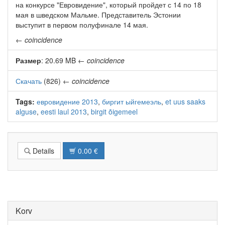
на конкурсе "Евровидение", который пройдет с 14 по 18
мая в шведском Мальме. Представитель Эстонии
выступит в первом полуфинале 14 мая.
←
coincidence
Размер
: 20.69 MB
←
coincidence
Скачать
(826)
←
coincidence
Tags:
евровидение 2013
,
биргит ыйгемеэль
,
et uus saaks
alguse
,
eesti laul 2013
,
birgit õigemeel
Details
0.00 €
Korv