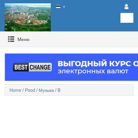
▼
Mеню
Home
/
Pood
/
Музыка
/
B