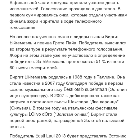
В финальной части конкурса приняли участие десять
исполнителей. Голосование проходило в два этапа. В
первом суммировались очки, которые отдали участникам
финала жюри и зрители в ходе телефонного
голосования.
На основе полученных очков в лидеры вышли Биргит
Ыйгемеэль и певица Грете Пайа. Победитель выяснился
во втором туре в результате телефонного голосования.
Жюри на этом этапе уже не участвовало в определение
победителя. За Ыйгемеэль проголосовал 51 % из почти
60 тысяч телезрителей.
Биргит Ыйгемеэль родилась в 1988 году в Таллине. Она
стала известна в 2007 году благодаря победе в первом
сезоне музыкального шоу Eesti otsib superstaari (Эстония
ищет суперзвезду). В 2007 г. дебютировала также как
актриса в постановке пьесы Шекспира "Два веронца"
(Сильвия). В том же году на итальянском фестивале
культуры LOlivo dOro ("Золотая олива") Биргит стала
первой иностранкой, награждённой Золотой пальмовой
ветвью.
Победитель Eesti Laul 2013 будет представлять Эстонию