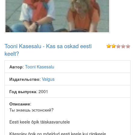
Tooni Kasesalu - Kas sa oskad eesti
keelt?
Автор
:
Tooni Kasesalu
Издательство
:
Valgus
Год выпуска
: 2001
Описание
:
Ты знаешь эстонский?
Eesti keele õpik täiskasvanutele
Käesolev õpik on mõeldud eesti keele kui riigikeele