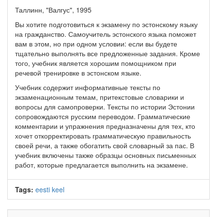
Таллинн, "Валгус", 1995
Вы хотите подготовиться к экзамену по эстонскому языку
на гражданство. Самоучитель эстонского языка поможет
вам в этом, но при одном условии: если вы будете
тщательно выполнять все предложенные задания. Кроме
того, учебник является хорошим помощником при
речевой тренировке в эстонском языке.
Учебник содержит информативные тексты по
экзаменационным темам, притекстовые словарики и
вопросы для самопроверки. Тексты по истории Эстонии
сопровождаются русским переводом. Грамматические
комментарии и упражнения предназначены для тех, кто
хочет откорректировать грамматическую правильность
своей речи, а также обогатить свой словарный за пас. В
учебник включены также образцы основных письменных
работ, которые предлагается выполнить на экзамене.
Tags:
eesti keel