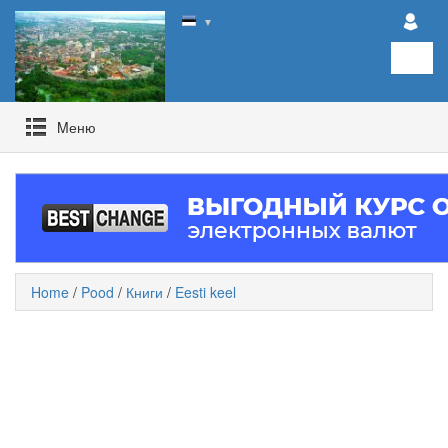
▼
Mеню
Home
/
Pood
/
Книги
/
Eesti keel