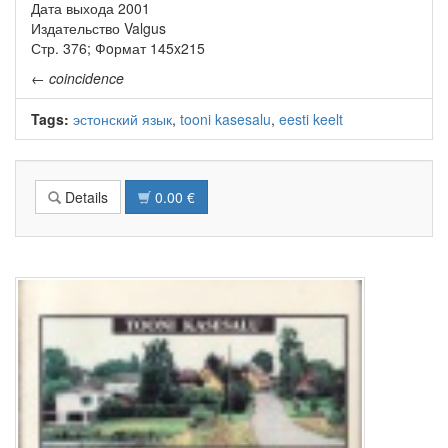
Дата выхода 2001
Издательство Valgus
Стр. 376; Фoрмат 145x215
←
coincidence
Tags:
эстонский язык
,
tooni kasesalu
,
eesti keelt
Details
0.00 €