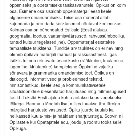
õppimiseks ja õpetamiseks täiskasvanutele. Õpikus on kolm
osa. Esimene osa sisaldab õppematerjali eesti keele
algtaseme omandamiseks. Teise osa materjal aitab
kujundada ja arendada kesktasemel nõutavat keeleoskust.
Kolmas osa on pühendatud Esticale (Eesti ajalugu,
geograafia, loodus, vaatamisväärsused, rahvussümboolika,
tuntud kultuuritegelased jne). Õppematerjal esitatakse
temaatiliste tsüklitena. Tundide arv tsüklites on erinev ning
oleneb õpitava materjali mahust ja raskusastmest. Igas
tsüklis toimub erinevate osaoskuste (rääkimine, kuulamine,
lugemine, kirjutamine) kompleksne Õppimine vajaliku
sõnavara ja grammadka omandamise teel. Õpikus on
dialoogid, informatiivsed ja probleemsed tekstid,
minisõnastikud, keelelised ja kommunikatiivsetele
situatsioonidele ülesehitatud harjutused ning mitmesugused
testid. Tekstid Eesti ajaloo kohta antakse koos venekeelse
tõlkega. Raamatu lõpetab lisa, milles tuuakse ära tärniga
märgitud harjutuste vastused. Õpiku juurde kuulub ka
helikassett kuula-mis- ja hääldamisharjutustega. Soovin nii
Õpilastele kui Õpetajatele edu, jõudu ja rõõmu tööks selle
Õpikuga.