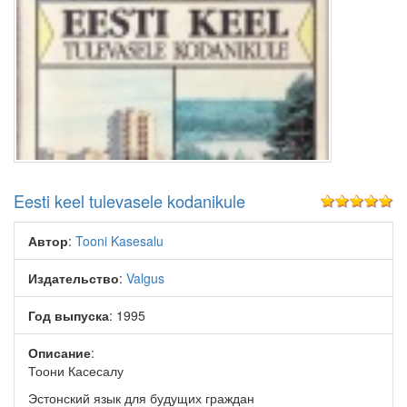
Eesti keel tulevasele kodanikule
Автор
:
Tooni Kasesalu
Издательство
:
Valgus
Год выпуска
: 1995
Описание
:
Тоони Касесалу
Эстонский язык для будущих граждан