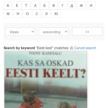
A
E
T
А
Б
В
Г
Д
Ж
И
М
Н
О
С
Э
Ю
Search by keyword
"Eesti keel" (matches: 2)
Cancel search