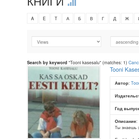
КНИГИ
A
E
T
А
Б
В
Г
Д
Ж
Search by keyword
"Tooni kasesalu" (matches: 1)
Canc
Tooni Kases
Автор
:
Too
Издательс
Год выпус
Описание
:
Ты знаешь 