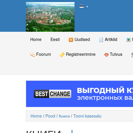
▼
Home
Eesti
Uudised
Artiklid
Foorum
Registreerimine
Tutvus
Home
/
Pood
/
Книги
/
Tooni kasesalu