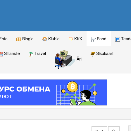
Foto
Blogid
Klubid
KKK
Pood
Teade
Sillamäe
Travel
Sisukaart
Äri