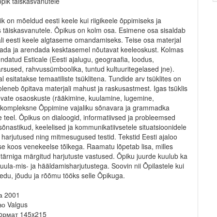
õpik täiskasvanutele
k on mõeldud eesti keele kui riigikeele õppimiseks ja
 täiskasvanutele. Õpikus on kolm osa. Esimene osa sisaldab
li eesti keele algtaseme omandamiseks. Teise osa materjal
dada ja arendada kesktasemel nõutavat keeleoskust. Kolmas
datud Esticale (Eesti ajalugu, geograafia, loodus,
rsused, rahvussümboolika, tuntud kultuuritegelased jne).
 esitatakse temaatiliste tsüklitena. Tundide arv tsüklites on
oleneb õpitava materjali mahust ja raskusastmest. Igas tsüklis
evate osaoskuste (rääkimine, kuulamine, lugemine,
) kompleksne Õppimine vajaliku sõnavara ja grammadka
teel. Õpikus on dialoogid, informatiivsed ja probleemsed
isõnastikud, keelelised ja kommunikatiivsetele situatsioonidele
 harjutused ning mitmesugused testid. Tekstid Eesti ajaloo
e koos venekeelse tõlkega. Raamatu lõpetab lisa, milles
tärniga märgitud harjutuste vastused. Õpiku juurde kuulub ka
kuula-mis- ja hääldamisharjutustega. Soovin nii Õpilastele kui
edu, jõudu ja rõõmu tööks selle Õpikuga.
а 2001
о Valgus
Фoрмат 145x215