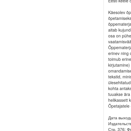
Eesti keele 
Käesolev õpi
õpetamiseks
õppematerja
aitab kujun
osa on pühen
vaatamisvää
Õppematerjal
erinev ning 
toimub erin
kirjutamine
omandamise 
tekstid, min
ülesehitatud
kohta antaks
tuuakse ära 
helikassett 
Õpetajatele 
Дата выход
Издательств
Стр. 376; 