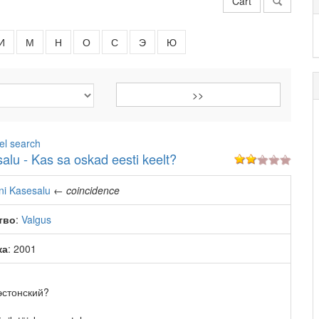
Cart
И
М
Н
О
С
Э
Ю
el search
alu - Kas sa oskad eesti keelt?
ni Kasesalu
←
coincidence
тво
:
Valgus
ка
: 2001
эстонский?