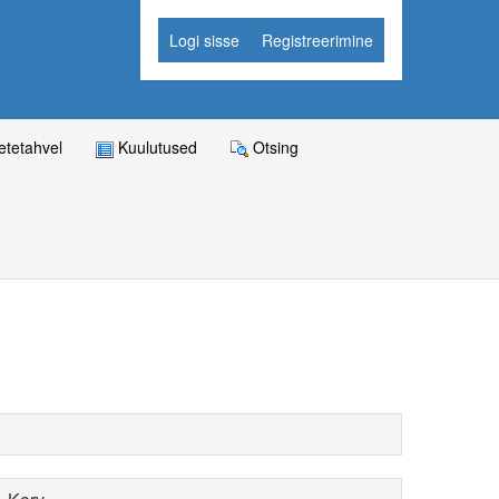
Logi sisse
Registreerimine
tetahvel
Kuulutused
Otsing