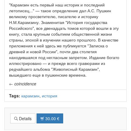
"Карамзин есть первый наш историк и последний
летописец..." — такое определение дал А.С. Пушкин
великому просветителю, писателю и историку
Н.М.Карамзину. Знаменитая "История государства
Российского", все двенадцать томов которой вошли в эту
книгу, стала крупным событием общественной жизни
страны, эпохой в изучении нашего прошлого. В качестве
приложения к ней здесь же публикуется "Записка о
древней и новой России", почти два столетия
находившаяся под негласным запретом. Издание богато
иллюстрировано — и прежде всего гравюрами из
редчайшего альбома "Живописный Карамзин",
вышедшего еще в пушкинские времена.
←
coincidence
Tags:
карамзин
,
история
Details
30.00 €