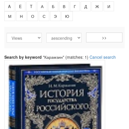
A
E
T
А
Б
В
Г
Д
Ж
И
М
Н
О
С
Э
Ю
Search by keyword
"Карамзин" (matches: 1)
Cancel search