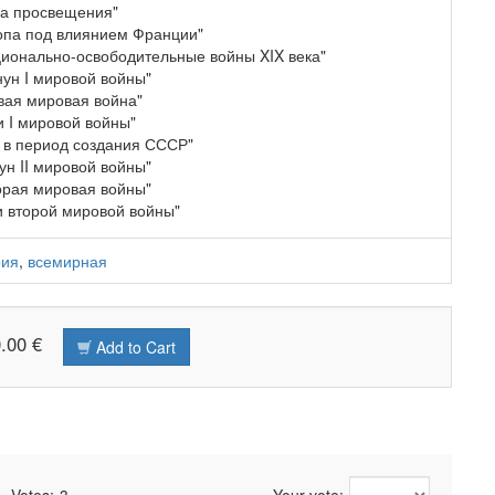
а просвещения"
опа под влиянием Франции"
ционально-освободительные войны XIX века"
нун I мировой войны"
вая мировая война"
и I мировой войны"
 в период создания СССР"
ун II мировой войны"
торая мировая войны"
и второй мировой войны"
рия
,
всемирная
0.00 €
Add to Cart