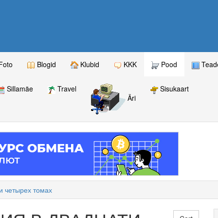
Foto
Blogid
Klubid
KKK
Pood
Teade
Sillamäe
Travel
Sisukaart
Äri
и четырех томах