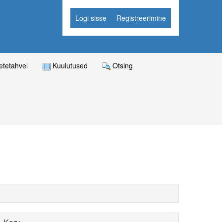
Logi sisse
Registreerimine
tetahvel
Kuulutused
Otsing