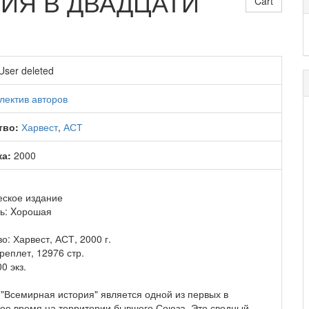
ИЯ В ДВАДЦАТИ
Cart
User deleted
лектив авторов
тво:
Харвест
,
АСТ
ка:
2000
еское издание
ь: Xорошая
о: Харвест, АСТ, 2000 г.
реплет, 12976 стр.
0 экз.
"Всемирная история" является одной из первых в
кое время на территории бывшего Союза. Это сводный