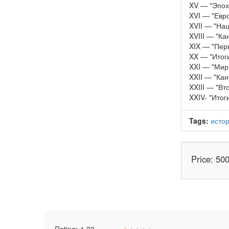
XV — "Эпох
XVI — "Евр
XVII — "На
XVIII — "Ка
XIX — "Пер
XX — "Итог
XXI — "Мир
XXII — "Кан
XXIII — "В
XXIV- "Итог
Tags:
исто
Price: 50