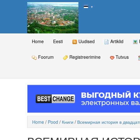
▼
Home
Eesti
Uudised
Artiklid
Foorum
Registreerimine
Tutvus
Home
/
Pood
/
Книги
/
Всемирная история в двадцат