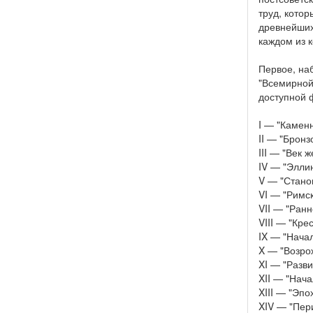
труд, кото
древнейших
каждом из 
Первое, на
"Всемирной
доступной 
I — "Камен
II — "Бронз
III — "Век 
IV — "Элли
V — "Стано
VI — "Римс
VII — "Ран
VIII — "Кре
IX — "Нача
X — "Возро
XI — "Разв
XII — "Нач
XIII — "Эп
XIV — "Пер