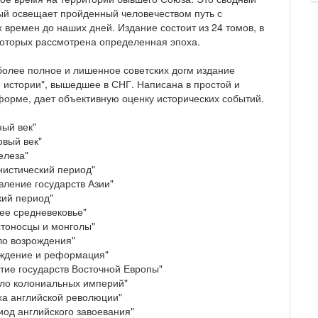
рый освещает пройденный человечеством путь с
 времен до наших дней. Издание состоит из 24 томов, в
которых рассмотрена определенная эпоха.
более полное и лишенное советских догм издание
 истории", вышедшее в СНГ. Написана в простой и
форме, дает объективную оценку исторических событий.
ный век"
овый век"
железа"
нистический период"
вление государств Азии"
кий период"
нее средневековье"
стоносцы и монголы"
ло возрождения"
ждение и реформация"
итие государств Восточной Европы"
ало колониальных империй"
оха английской революции"
иод английского завоевания"